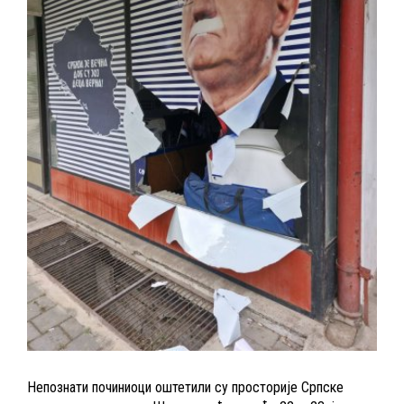
Непознати починиоци оштетили су просторије Српске