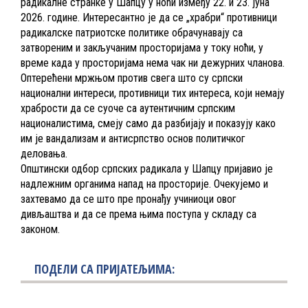
радикалне странке у Шапцу у ноћи између 22. и 23. јуна
2026. године. Интересантно је да се „храбри“ противници
радикалске патриотске политике обрачунавају са
затвореним и закључаним просторијама у току ноћи, у
време када у просторијама нема чак ни дежурних чланова.
Оптерећени мржњом против свега што су српски
национални интереси, противници тих интереса, који немају
храбрости да се суоче са аутентичним српским
националистима, смеју само да разбијају и показују како
им је вандализам и антисрпство основ политичког
деловања.
Општински одбор српских радикала у Шапцу пријавио је
надлежним органима напад на просторије. Очекујемо и
захтевамо да се што пре пронађу учиниоци овог
дивљаштва и да се према њима поступа у складу са
законом.
ПОДЕЛИ СА ПРИЈАТЕЉИМА: