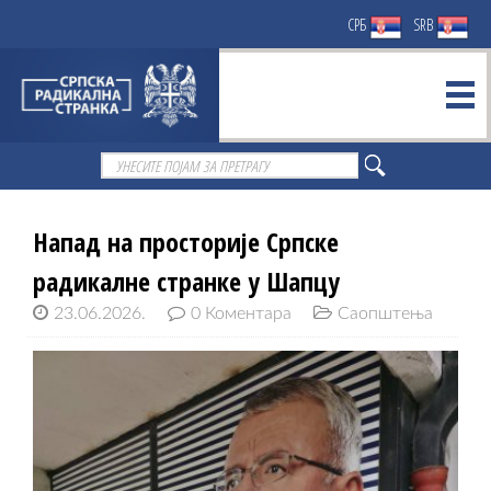
СРБ
SRB
Напад на просторије Српске
радикалне странке у Шапцу
23.06.2026.
0 Коментара
Саопштења