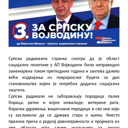
Српска радикална странка сматра да је област
социјалне политике у АП Војводини била неправедно
занемарена током претходних година и захтева далеко
већа издвајања из покрајинског буџета за део
становништва којем је потребна додатна социјална
заштита.
Српски радикали не заборављају породице палих
бораца, ратне и војне инвалиде, ветеране рата,
борачка удружења, вишечлане породице и све оне који
су заслужили да се држава стара о њима. Уместо
празних прича о родној равноправности и пројеката из
ове области који служе искључиво за лично