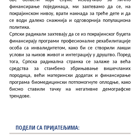
финансирање појединаца, ми захтевамо да се, на
покрајинском нивоу, врати накнада за треће дете и да
се води далеко снажнија и одговорнија популациона
политика.
Српски радикали захтевају да се из покрајинског буџета
финансирају програми професионалне рехабилитације
особа са инвалидитетом, како би се створили лакши
услови за њихов живот и интеграцију у друштво. Поред
тога, Српска радикална странка се залаже за већа
средства за стамбено збрињавање вишечланих
породица, већи матерински додатак и финансирање
програма биомедицински потпомогнуте оплодње, како
бисмо ставили тачку на негативне демографске
трендове.
ПОДЕЛИ СА ПРИЈАТЕЉИМА: