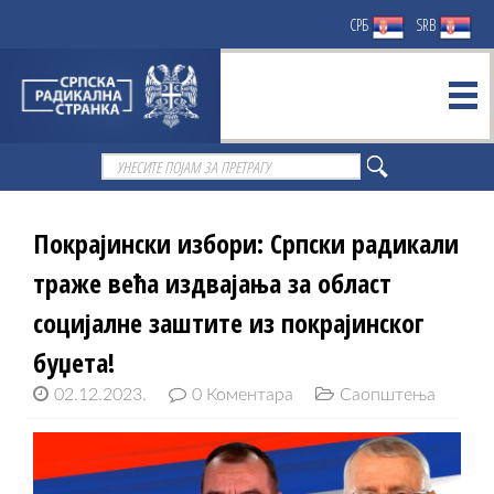
СРБ
SRB
Покрајински избори: Српски радикали
траже већа издвајања за област
социјалне заштите из покрајинског
буџета!
02.12.2023.
0 Коментара
Саопштења