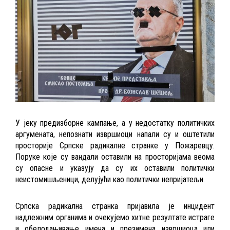
У јеку предизборне кампање, а у недостатку политичких
аргумената
,
непознати извршиоци напали су и оштетили
просторије Српске радикалне странке у Пожаревцу.
Поруке које су вандали оставили на просторијама веома
су опасне и указују да су их оставили политички
неистомишљеници, делујући као политички непријатељи.
Српска радикална странка пријавила је инцидент
надлежним органима и очекујемо хитне резултате истраге
и обелодањивање имена и презимена извршиоца или