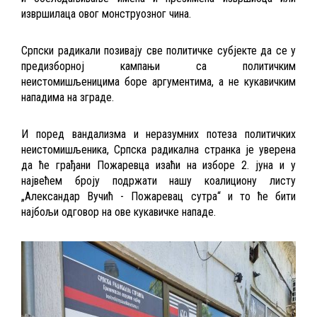
извршилаца овог монструозног чина.
Српски радикали позивају све политичке субјекте да се у
предизборној кампањи са политичким
неистомишљеницима боре аргументима, а не кукавичким
нападима на зграде.
И поред вандализма и неразумних потеза политичких
неистомишљеника, Српска радикална странка је уверена
да ће грађани Пожаревца изаћи на изборе 2. јуна и у
највећем броју подржати нашу коалициону листу
„Александар Вучић - Пожаревац сутра“ и то ће бити
најбољи одговор на ове кукавичке нападе.