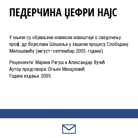
ПЕДЕРЧИНА ЏЕФРИ НАЈС
У књизи су објављени новински извештаји о сведочењу
проф. др Војислава Шешеља у хашком процесу Слободану
Милошевићу (август–септембар 2005. године).
Рецензенти: Марина Рагуш и Александар Вучић
Аутор предговора: Огњен Михајловић
Година издања: 2005.