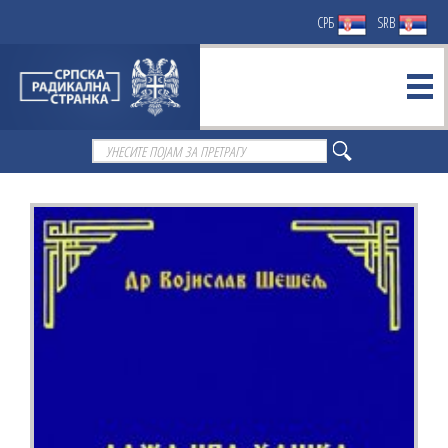
СРБ
SRB