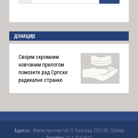
ДОНАЦИЈЕ
Својим скромним
новчаним прилогом
помозите рад Српске
радикалне странке
Адреса:
Магистратски трг 3, Београд 200130, Србија
Телефон:
011 3164621