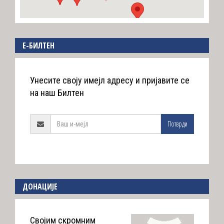
E-БИЛТЕН
Унесите своју имејл адресу и пријавите се
на наш Билтен
Потврди
ДОНАЦИЈЕ
Својим скромним