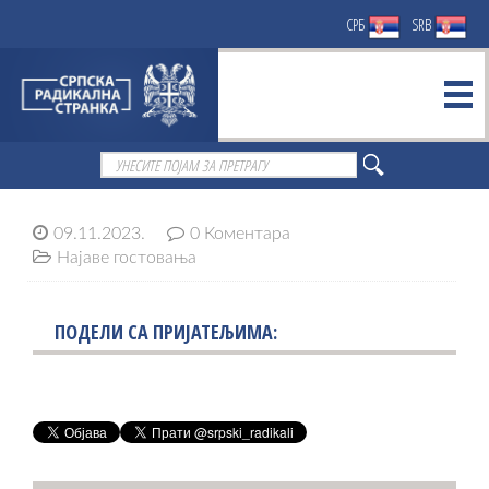
СРБ
SRB
09.11.2023.
0 Коментара
Најаве гостовања
ПОДЕЛИ СА ПРИЈАТЕЉИМА: