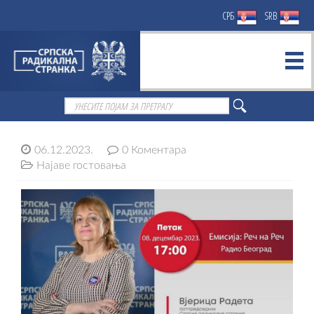
СРБ
SRB
06.12.2023.
0 Коментара
Најаве гостовања