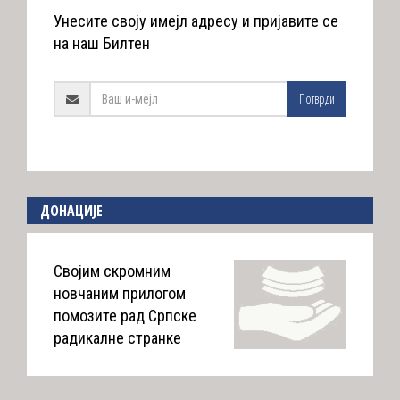
Унесите своју имејл адресу и пријавите се
на наш Билтен
Потврди
ДОНАЦИЈЕ
Својим скромним
новчаним прилогом
помозите рад Српске
радикалне странке