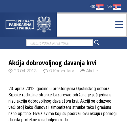
SRB
SRB
Akcija dobrovoljnog davanja krvi
23.04.2013.
0 Komentara
Akcije
23. aprila 2013. godine u prostorijama Opštinskog odbora
Srpske radikalne stranke Lazarevac održana je još jedna u
nizu akcija dobrovoljnog davalaštva krvi. Akciji se odazvao
veći broj kako članova i simpatizera stranke tako i građana
naše opštine. Hvala svima koji su podržali ovu akciju i pomogli
da ista protekne u najboljem redu.