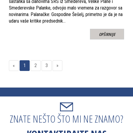
sastanka sa članovima SRS iz Smedereva, Velike Plane i
Smederevske Palanke, odvojio malo vremena za razgovor sa
novinarima. Palanačke: Gospodine Šešelj, primetno je da je na
udaru vaše kritike predsednik…
OPŠIRNIJE
«
1
2
3
»
ZNATE NEŠTO ŠTO MI NE ZNAMO?