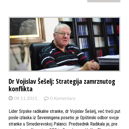
Dr Vojislav Šešelj: Strategija zamrznutog
konflikta
09.11.2015.
0 Komentara
Lider Srpske radikalne stranke, dr Vojislav Šešelj, već treći put
posle izlaska iz Ševeningena posetio je Opštinski odbor svoje
stranke u Smederevskoj Palanci. Predsednik Radikala je, pre