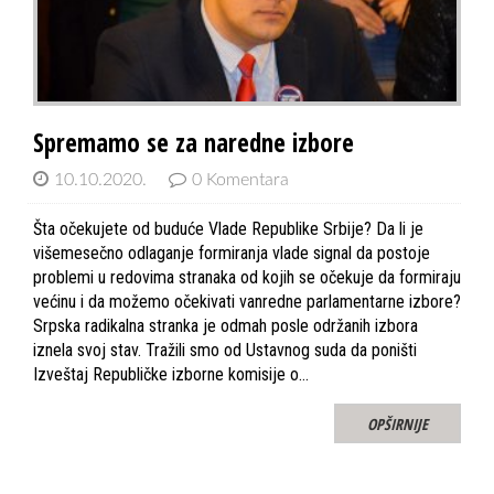
Spremamo se za naredne izbore
10.10.2020.
0 Komentara
Šta očekujete od buduće Vlade Republike Srbije? Da li je
višemesečno odlaganje formiranja vlade signal da postoje
problemi u redovima stranaka od kojih se očekuje da formiraju
većinu i da možemo očekivati vanredne parlamentarne izbore?
Srpska radikalna stranka je odmah posle održanih izbora
iznela svoj stav. Tražili smo od Ustavnog suda da poništi
Izveštaj Republičke izborne komisije o…
OPŠIRNIJE