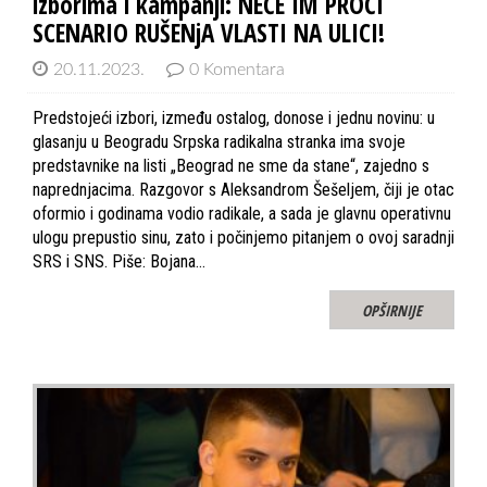
izborima i kampanji: NEĆE IM PROĆI
SCENARIO RUŠENjA VLASTI NA ULICI!
20.11.2023.
0 Komentara
Predstojeći izbori, između ostalog, donose i jednu novinu: u
glasanju u Beogradu Srpska radikalna stranka ima svoje
predstavnike na listi „Beograd ne sme da stane“, zajedno s
naprednjacima. Razgovor s Aleksandrom Šešeljem, čiji je otac
oformio i godinama vodio radikale, a sada je glavnu operativnu
ulogu prepustio sinu, zato i počinjemo pitanjem o ovoj saradnji
SRS i SNS. Piše: Bojana…
OPŠIRNIJE