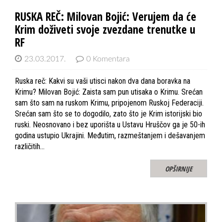
RUSKA REČ: Milovan Bojić: Verujem da će
Krim doživeti svoje zvezdane trenutke u
RF
23.03.2017.
0 Komentara
Ruska reč: Kakvi su vaši utisci nakon dva dana boravka na
Krimu? Milovan Bojić: Zaista sam pun utisaka o Krimu. Srećan
sam što sam na ruskom Krimu, pripojenom Ruskoj Federaciji.
Srećan sam što se to dogodilo, zato što je Krim istorijski bio
ruski. Neosnovano i bez uporišta u Ustavu Hruščov ga je 50-ih
godina ustupio Ukrajini. Međutim, razmeštanjem i dešavanjem
različitih…
OPŠIRNIJE