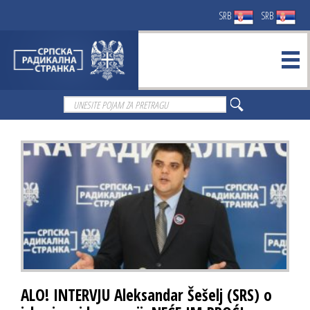
SRB
SRB
ALO! INTERVJU Aleksandar Šešelj (SRS) o