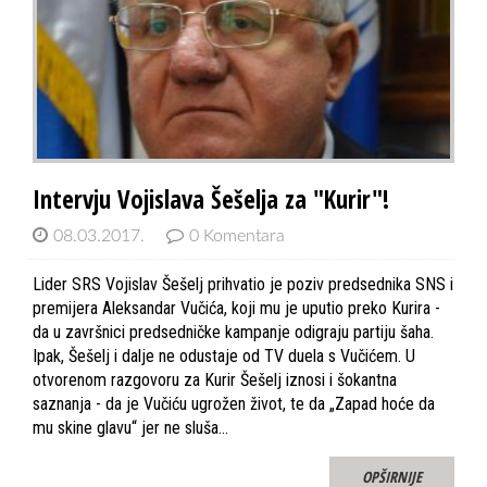
Intervju Vojislava Šešelja za "Kurir"!
08.03.2017.
0 Komentara
Lider SRS Vojislav Šešelj prihvatio je poziv predsednika SNS i
premijera Aleksandar Vučića, koji mu je uputio preko Kurira -
da u završnici predsedničke kampanje odigraju partiju šaha.
Ipak, Šešelj i dalje ne odustaje od TV duela s Vučićem. U
otvorenom razgovoru za Kurir Šešelj iznosi i šokantna
saznanja - da je Vučiću ugrožen život, te da „Zapad hoće da
mu skine glavu“ jer ne sluša…
OPŠIRNIJE