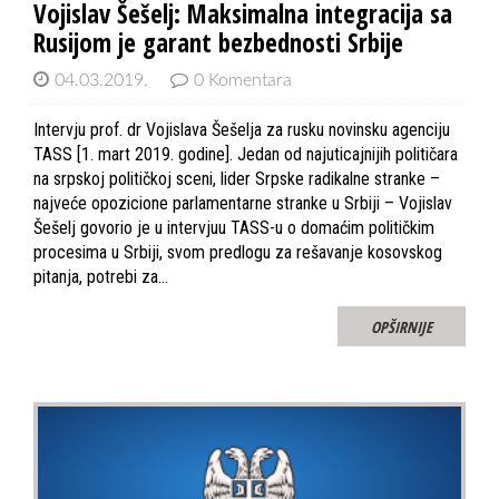
Vojislav Šešelj: Maksimalna integracija sa
Rusijom je garant bezbednosti Srbije
04.03.2019.
0 Komentara
Intervju prof. dr Vojislava Šešelja za rusku novinsku agenciju
TASS [1. mart 2019. godine]. Jedan od najuticajnijih političara
na srpskoj političkoj sceni, lider Srpske radikalne stranke –
najveće opozicione parlamentarne stranke u Srbiji – Vojislav
Šešelj govorio je u intervjuu TASS-u o domaćim političkim
procesima u Srbiji, svom predlogu za rešavanje kosovskog
pitanja, potrebi za…
OPŠIRNIJE