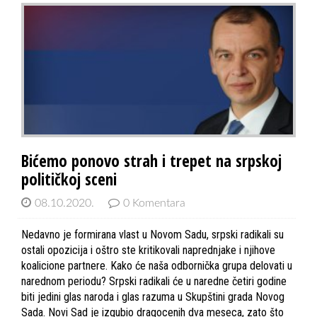
Bićemo ponovo strah i trepet na srpskoj
političkoj sceni
08.10.2020.
0 Komentara
Nedavno je formirana vlast u Novom Sadu, srpski radikali su
ostali opozicija i oštro ste kritikovali naprednjake i njihove
koalicione partnere. Kako će naša odbornička grupa delovati u
narednom periodu? Srpski radikali će u naredne četiri godine
biti jedini glas naroda i glas razuma u Skupštini grada Novog
Sada. Novi Sad je izgubio dragocenih dva meseca, zato što