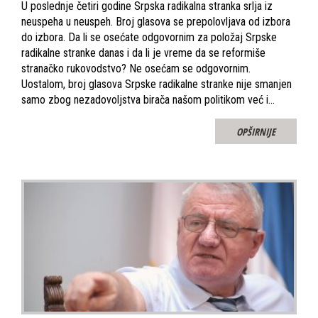
U poslednje četiri godine Srpska radikalna stranka srlja iz
neuspeha u neuspeh. Broj glasova se prepolovljava od izbora
do izbora. Da li se osećate odgovornim za položaj Srpske
radikalne stranke danas i da li je vreme da se reformiše
stranačko rukovodstvo? Ne osećam se odgovornim.
Uostalom, broj glasova Srpske radikalne stranke nije smanjen
samo zbog nezadovoljstva birača našom politikom već i…
OPŠIRNIJE