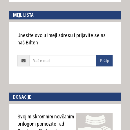
MEJL LISTA
Unesite svoju imejl adresu i prijavite se na
naš Bilten
Pošalji
DONACIJE
Svojim skromnim novčanim
prilogom pomozite rad