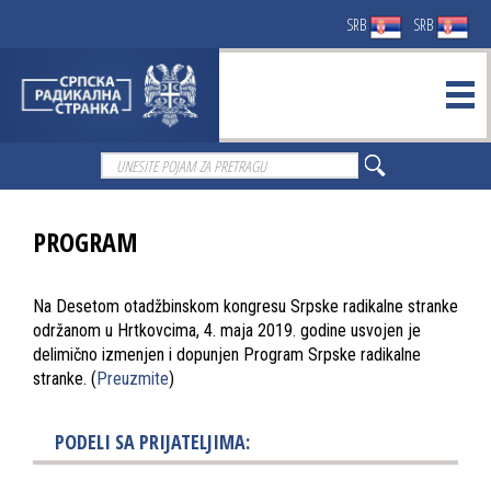
SRB
SRB
PROGRAM
Na Desetom otadžbinskom kongresu Srpske radikalne stranke
održanom u Hrtkovcima, 4. maja 2019. godine usvojen je
delimično izmenjen i dopunjen Program Srpske radikalne
stranke. (
Preuzmite
)
PODELI SA PRIJATELJIMA: