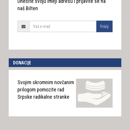
Unesite svoju imejl adresu i prijavite se na
naš Bilten
Pošalji
DONACIJE
Svojim skromnim novčanim
prilogom pomozite rad
Srpske radikalne stranke