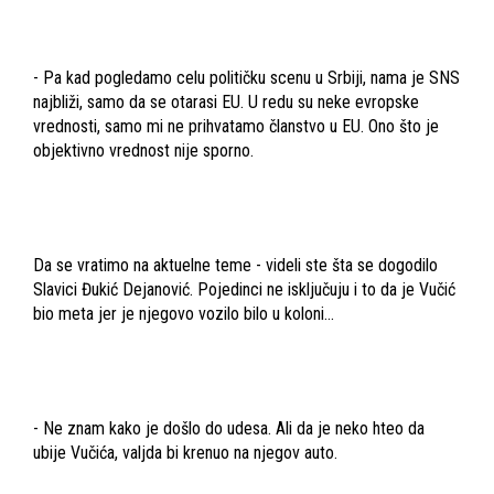
- Pa kad pogledamo celu političku scenu u Srbiji, nama je SNS
najbliži, samo da se otarasi EU. U redu su neke evropske
vrednosti, samo mi ne prihvatamo članstvo u EU. Ono što je
objektivno vrednost nije sporno.
Da se vratimo na aktuelne teme - videli ste šta se dogodilo
Slavici Đukić Dejanović. Pojedinci ne isključuju i to da je Vučić
bio meta jer je njegovo vozilo bilo u koloni...
- Ne znam kako je došlo do udesa. Ali da je neko hteo da
ubije Vučića, valjda bi krenuo na njegov auto.