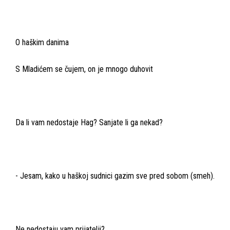
O haškim danima
S Mladićem se čujem, on je mnogo duhovit
Da li vam nedostaje Hag? Sanjate li ga nekad?
- Jesam, kako u haškoj sudnici gazim sve pred sobom (smeh).
Ne nedostaju vam prijatelji?