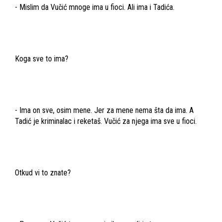
- Mislim da Vučić mnoge ima u fioci. Ali ima i Tadića.
Koga sve to ima?
- Ima on sve, osim mene. Jer za mene nema šta da ima. A
Tadić je kriminalac i reketaš. Vučić za njega ima sve u fioci.
Otkud vi to znate?