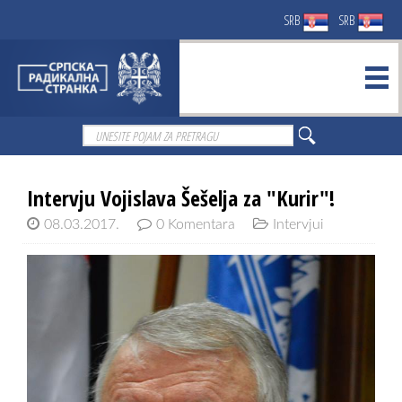
SRB
SRB
Intervju Vojislava Šešelja za "Kurir"!
08.03.2017.
0 Komentara
Intervjui