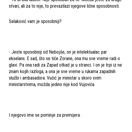
stvari, ali za to nije, to prevazilazi njegove lične sposobnosti.
Selaković vam je sposobniji?
- Jeste sposobniji od Nebojše, on je intelektualac par
ekselans. E sad, što se tiče Zorane, ona mu sve vreme radi o
glavi. Pa ona radi za Zapad otkad je u stranci. I on je trpi iz ne
znam kojih razloga, a ona je sve vreme u rukama zapadnih
službi i ambasadora. Vučić je ministar u skoro svim
ministarstvima, možda jedino nije kod Vujovića.
I njegovo ime se pominje za premijera.