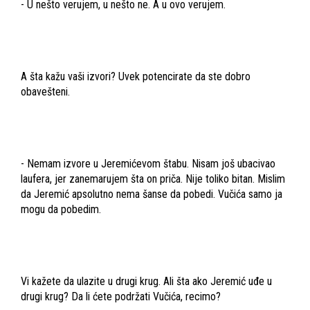
- U nešto verujem, u nešto ne. A u ovo verujem.
A šta kažu vaši izvori? Uvek potencirate da ste dobro
obavešteni.
- Nemam izvore u Jeremićevom štabu. Nisam još ubacivao
laufera, jer zanemarujem šta on priča. Nije toliko bitan. Mislim
da Jeremić apsolutno nema šanse da pobedi. Vučića samo ja
mogu da pobedim.
Vi kažete da ulazite u drugi krug. Ali šta ako Jeremić uđe u
drugi krug? Da li ćete podržati Vučića, recimo?