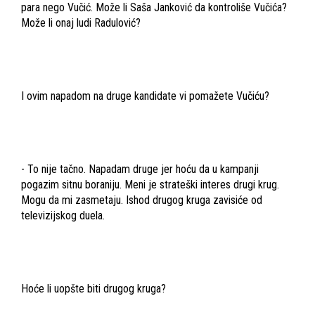
para nego Vučić. Može li Saša Janković da kontroliše Vučića?
Može li onaj ludi Radulović?
I ovim napadom na druge kandidate vi pomažete Vučiću?
- To nije tačno. Napadam druge jer hoću da u kampanji
pogazim sitnu boraniju. Meni je strateški interes drugi krug.
Mogu da mi zasmetaju. Ishod drugog kruga zavisiće od
televizijskog duela.
Hoće li uopšte biti drugog kruga?