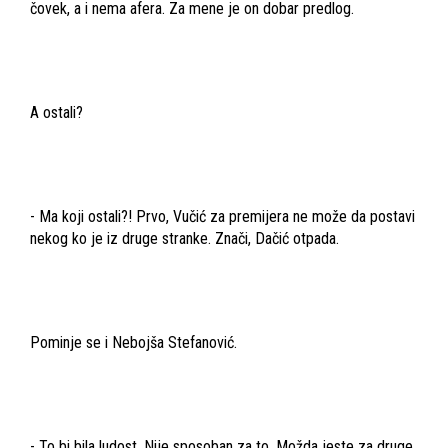
čovek, a i nema afera. Za mene je on dobar predlog.
A ostali?
- Ma koji ostali?! Prvo, Vučić za premijera ne može da postavi
nekog ko je iz druge stranke. Znači, Dačić otpada.
Pominje se i Nebojša Stefanović.
- To bi bila ludost. Nije sposoban za to. Možda jeste za druge