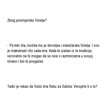
Zbog premijerske fotelje?
- Pa bilo šta, možda mu je dovoljna i ministarska fotelja. I ovo
je maksimum što sada ima. Kada bi izašao iz te koalicije,
verovatno ne bi mogao da se nosi s razmiricama u svojoj
stranci i bio bi pregažen.
Tadić je rekao da Vučić ima fioku za Dačića. Verujete li u to?