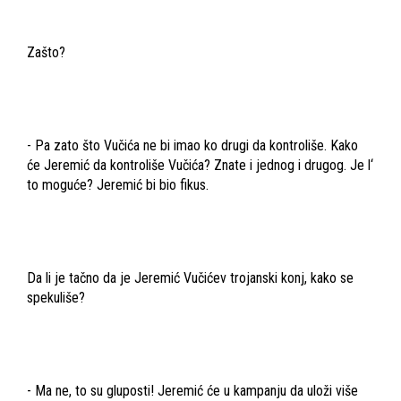
Zašto?
- Pa zato što Vučića ne bi imao ko drugi da kontroliše. Kako
će Jeremić da kontroliše Vučića? Znate i jednog i drugog. Je l‘
to moguće? Jeremić bi bio fikus.
Da li je tačno da je Jeremić Vučićev trojanski konj, kako se
spekuliše?
- Ma ne, to su gluposti! Jeremić će u kampanju da uloži više