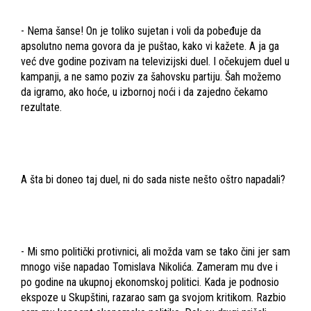
- Nema šanse! On je toliko sujetan i voli da pobeđuje da
apsolutno nema govora da je puštao, kako vi kažete. A ja ga
već dve godine pozivam na televizijski duel. I očekujem duel u
kampanji, a ne samo poziv za šahovsku partiju. Šah možemo
da igramo, ako hoće, u izbornoj noći i da zajedno čekamo
rezultate.
A šta bi doneo taj duel, ni do sada niste nešto oštro napadali?
- Mi smo politički protivnici, ali možda vam se tako čini jer sam
mnogo više napadao Tomislava Nikolića. Zameram mu dve i
po godine na ukupnoj ekonomskoj politici. Kada je podnosio
ekspoze u Skupštini, razarao sam ga svojom kritikom. Razbio