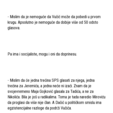
- Mislim da je nemoguće da Vučić može da pobedi u prvom
krugu. Apsolutno je nemoguće da dobije više od 50 odsto
glasova.
Pa ima i socijaliste, mogu i oni da doprinesu.
- Mislim da će jedna trećina SPS glasati za njega, jedna
trećina za Jeremića, a jedna neće ni izaći. Znam da je
svojevremeno Maja Gojković glasala za Tadića, a ne za
Nikolića. Bila je još u radikalima. Toma je tada naredio Miroviću
da proglasi da više nije član. A Dačić u političkom smislu ima
egzistencijalne razloge da podrži Vučića.