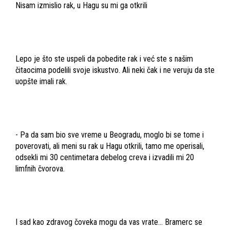
Nisam izmislio rak, u Hagu su mi ga otkrili
Lepo je što ste uspeli da pobedite rak i već ste s našim
čitaocima podelili svoje iskustvo. Ali neki čak i ne veruju da ste
uopšte imali rak.
- Pa da sam bio sve vreme u Beogradu, moglo bi se tome i
poverovati, ali meni su rak u Hagu otkrili, tamo me operisali,
odsekli mi 30 centimetara debelog creva i izvadili mi 20
limfnih čvorova.
I sad kao zdravog čoveka mogu da vas vrate... Bramerc se