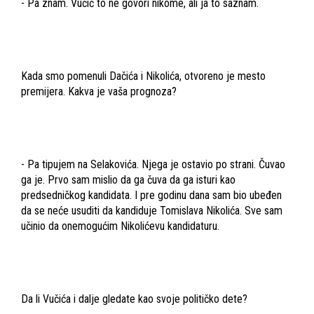
- Pa znam. Vučić to ne govori nikome, ali ja to saznam.
Kada smo pomenuli Dačića i Nikolića, otvoreno je mesto
premijera. Kakva je vaša prognoza?
- Pa tipujem na Selakovića. Njega je ostavio po strani. Čuvao
ga je. Prvo sam mislio da ga čuva da ga isturi kao
predsedničkog kandidata. I pre godinu dana sam bio ubeđen
da se neće usuditi da kandiduje Tomislava Nikolića. Sve sam
učinio da onemogućim Nikolićevu kandidaturu.
Da li Vučića i dalje gledate kao svoje političko dete?