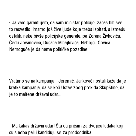
- Ja vam garantujem, da sam ministar policije, začas bih sve
to rasvetlio. Imamo još žive ljude koje treba ispitati, a između
ostalih, neke bivše policijske generale, pa Zorana Živkovića,
Čedu Jovanovića, Dušana Mihajlovića, Nebojšu Čovića...
Nemoguće je da nema političke pozadine.
Vratimo se na kampanju - Jeremić, Janković i ostali kažu da je
kratka kampanja, da se krši Ustav zbog prekida Skupštine, da
je to maltene državni udar...
- Ma kakav državni udar! Šta da pričam za dvojicu ludaka koji
su s neba pali i kandiduju se za predsednika.