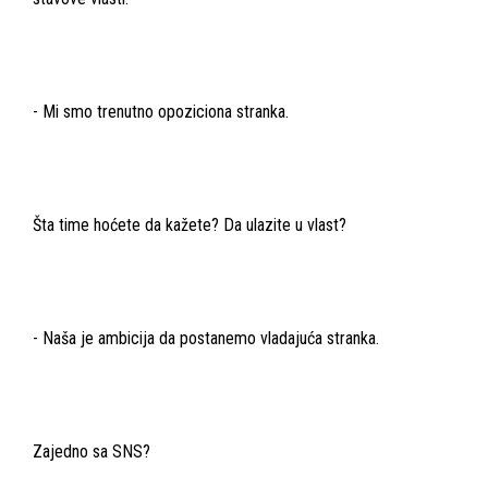
- Mi smo trenutno opoziciona stranka.
Šta time hoćete da kažete? Da ulazite u vlast?
- Naša je ambicija da postanemo vladajuća stranka.
Zajedno sa SNS?