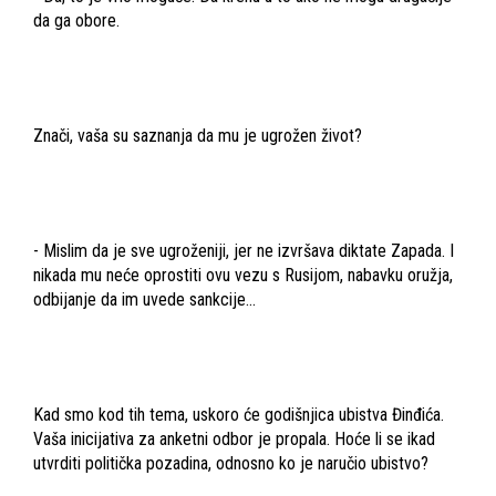
da ga obore.
Znači, vaša su saznanja da mu je ugrožen život?
- Mislim da je sve ugroženiji, jer ne izvršava diktate Zapada. I
nikada mu neće oprostiti ovu vezu s Rusijom, nabavku oružja,
odbijanje da im uvede sankcije...
Kad smo kod tih tema, uskoro će godišnjica ubistva Đinđića.
Vaša inicijativa za anketni odbor je propala. Hoće li se ikad
utvrditi politička pozadina, odnosno ko je naručio ubistvo?