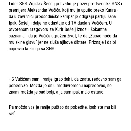
Lider SRS Vojislav Šešelj prihvatio je poziv predsednika SNS i
premijera Aleksandar Vučića, koji mu je uputio preko Kurira -
da u završnici predsedničke kampanje odigraju partiju šaha.
Ipak, Šešelj i dalje ne odustaje od TV duela s Vučićem. U
otvorenom razgovoru za Kurir Šešelj iznosi i šokantna
saznanja - da je Vučiću ugrožen život, te da „Zapad hoće da
mu skine glavu“ jer ne sluša njihove diktate. Priznaje i da bi
napravio koaliciju sa SNS!
- S Vučićem sam i ranije igrao šah i, da znate, redovno sam ga
pobeđivao. Možda je on u međuvremenu napredovao, ne
znam, možda je sad bolji, a ja sam ipak malo ostario.
Pa možda vas je ranije puštao da pobedite, ipak ste mu bili
šef.