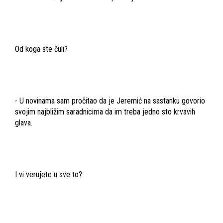
Od koga ste čuli?
- U novinama sam pročitao da je Jeremić na sastanku govorio
svojim najbližim saradnicima da im treba jedno sto krvavih
glava.
I vi verujete u sve to?