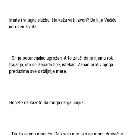
Imate i vi tajnu službu, šta kažu vaši izvori? Da li je Vučiću
ugrožen život?
- On je potencijalno ugrožen. A to znači da je njemu rok
trajanja, što se Zapada tiče, istekao. Zapad protiv njega
preduzima sve ozbiljnije mere.
Hoćete da kažete da mogu da ga ubiju?
- Da, to je vrlo moguće. Da krenu u to ako ne mogu drugačije