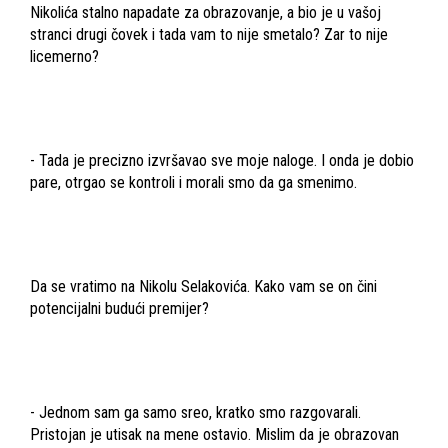
Nikolića stalno napadate za obrazovanje, a bio je u vašoj
stranci drugi čovek i tada vam to nije smetalo? Zar to nije
licemerno?
- Tada je precizno izvršavao sve moje naloge. I onda je dobio
pare, otrgao se kontroli i morali smo da ga smenimo.
Da se vratimo na Nikolu Selakovića. Kako vam se on čini
potencijalni budući premijer?
- Jednom sam ga samo sreo, kratko smo razgovarali.
Pristojan je utisak na mene ostavio. Mislim da je obrazovan