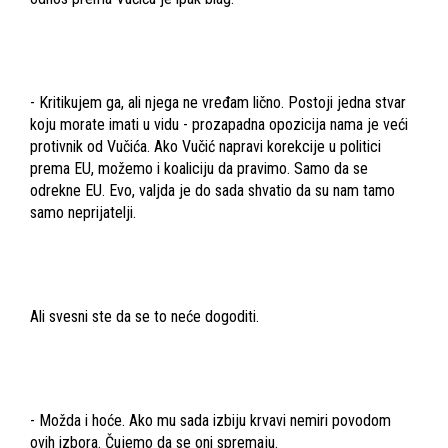
- Kritikujem ga, ali njega ne vređam lično. Postoji jedna stvar
koju morate imati u vidu - prozapadna opozicija nama je veći
protivnik od Vučića. Ako Vučić napravi korekcije u politici
prema EU, možemo i koaliciju da pravimo. Samo da se
odrekne EU. Evo, valjda je do sada shvatio da su nam tamo
samo neprijatelji.
Ali svesni ste da se to neće dogoditi.
- Možda i hoće. Ako mu sada izbiju krvavi nemiri povodom
ovih izbora. Čujemo da se oni spremaju.