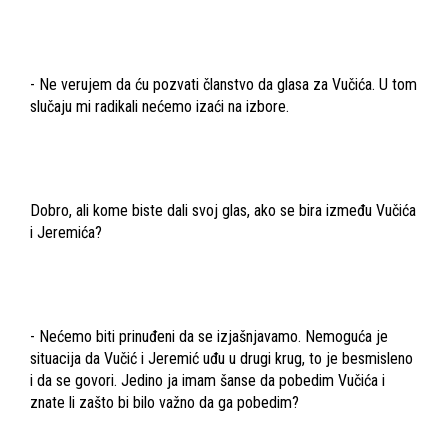
- Ne verujem da ću pozvati članstvo da glasa za Vučića. U tom
slučaju mi radikali nećemo izaći na izbore.
Dobro, ali kome biste dali svoj glas, ako se bira između Vučića
i Jeremića?
- Nećemo biti prinuđeni da se izjašnjavamo. Nemoguća je
situacija da Vučić i Jeremić uđu u drugi krug, to je besmisleno
i da se govori. Jedino ja imam šanse da pobedim Vučića i
znate li zašto bi bilo važno da ga pobedim?