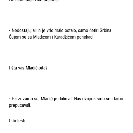
- Nedostaju, ali ih je vrlo malo ostalo, samo četiri Srbina.
Čujem se sa Mladićem i Karadžićem ponekad.
I šta vas Mladić pita?
- Pa zezamo se, Mladić je duhovit. Nas dvojica smo se i tamo
prepucavali.
O bolesti