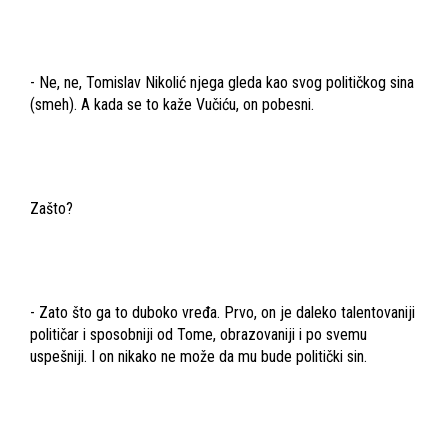
- Ne, ne, Tomislav Nikolić njega gleda kao svog političkog sina
(smeh). A kada se to kaže Vučiću, on pobesni.
Zašto?
- Zato što ga to duboko vređa. Prvo, on je daleko talentovaniji
političar i sposobniji od Tome, obrazovaniji i po svemu
uspešniji. I on nikako ne može da mu bude politički sin.