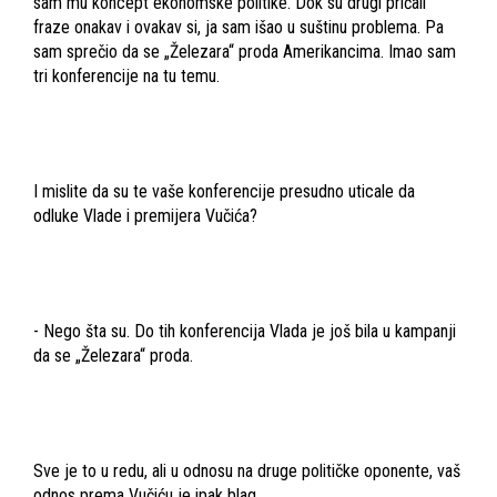
sam mu koncept ekonomske politike. Dok su drugi pričali
fraze onakav i ovakav si, ja sam išao u suštinu problema. Pa
sam sprečio da se „Železara“ proda Amerikancima. Imao sam
tri konferencije na tu temu.
I mislite da su te vaše konferencije presudno uticale da
odluke Vlade i premijera Vučića?
- Nego šta su. Do tih konferencija Vlada je još bila u kampanji
da se „Železara“ proda.
Sve je to u redu, ali u odnosu na druge političke oponente, vaš
odnos prema Vučiću je ipak blag.