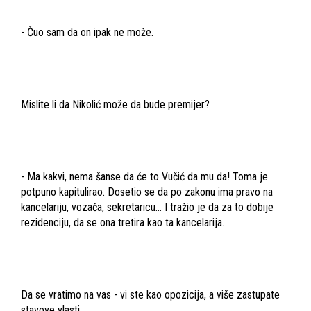
- Čuo sam da on ipak ne može.
Mislite li da Nikolić može da bude premijer?
- Ma kakvi, nema šanse da će to Vučić da mu da! Toma je
potpuno kapitulirao. Dosetio se da po zakonu ima pravo na
kancelariju, vozača, sekretaricu... I tražio je da za to dobije
rezidenciju, da se ona tretira kao ta kancelarija.
Da se vratimo na vas - vi ste kao opozicija, a više zastupate
stavove vlasti.