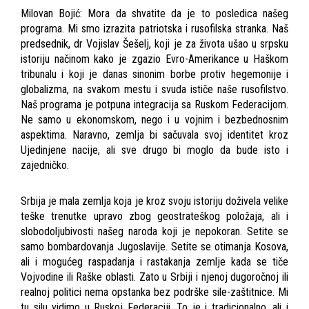
Milovan Bojić: Mora da shvatite da je to posledica našeg
programa. Mi smo izrazita patriotska i rusofilska stranka. Naš
predsednik, dr Vojislav Šešelj, koji je za života ušao u srpsku
istoriju načinom kako je zgazio Evro-Amerikance u Haškom
tribunalu i koji je danas sinonim borbe protiv hegemonije i
globalizma, na svakom mestu i svuda ističe naše rusofilstvo.
Naš programa je potpuna integracija sa Ruskom Federacijom.
Ne samo u ekonomskom, nego i u vojnim i bezbednosnim
aspektima. Naravno, zemlja bi sačuvala svoj identitet kroz
Ujedinjene nacije, ali sve drugo bi moglo da bude isto i
zajedničko.
Srbija je mala zemlja koja je kroz svoju istoriju doživela velike
teške trenutke upravo zbog geostrateškog položaja, ali i
slobodoljubivosti našeg naroda koji je nepokoran. Setite se
samo bombardovanja Jugoslavije. Setite se otimanja Kosova,
ali i mogućeg raspadanja i rastakanja zemlje kada se tiče
Vojvodine ili Raške oblasti. Zato u Srbiji i njenoj dugoročnoj ili
realnoj politici nema opstanka bez podrške sile-zaštitnice. Mi
tu silu vidimo u Ruskoj Federaciji. To je i tradicionalno, ali i