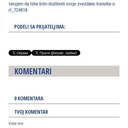
veruj
em-da-tshe-krim-dozhiveti-
svoje-zvezdane-trenutke-u-
rf_
724818
PODELI SA PRIJATELJIMA:
KOMENTARI
0
KOMENTARA
TVOJ KOMENTAR
Vaše ime