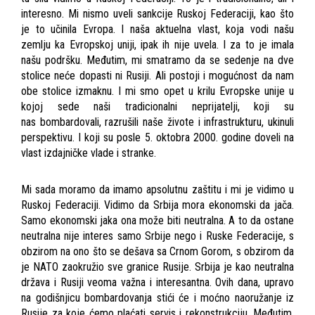
interesno. Mi nismo uveli sankcije Ruskoj Federaciji, kao što
je to učinila Evropa. I naša aktuelna vlast, koja vodi našu
zemlju ka Evropskoj uniji, ipak ih nije uvela. I za to je imala
našu podršku. Međutim, mi smatramo da se sedenje na dve
stolice neće dopasti ni Rusiji. Ali postoji i mogućnost da nam
obe stolice izmaknu. I mi smo opet u krilu Evropske unije u
kojoj sede naši tradicionalni neprijatelji, koji su
nas bombardovali, razrušili naše živote i infrastrukturu, ukinuli
perspektivu. I koji su posle 5. oktobra 2000. godine doveli na
vlast izdajničke vlade i stranke.
Mi sada moramo da imamo apsolutnu zaštitu i mi je vidimo u
Ruskoj Federaciji. Vidimo da Srbija mora ekonomski da jača.
Samo ekonomski jaka ona može biti neutralna. A to da ostane
neutralna nije interes samo Srbije nego i Ruske Federacije, s
obzirom na ono što se dešava sa Crnom Gorom, s obzirom da
je NATO zaokružio sve granice Rusije. Srbija je kao neutralna
država i Rusiji veoma važna i interesantna. Ovih dana, upravo
na godišnjicu bombardovanja stići će i moćno naoružanje iz
Rusije za koje ćemo plaćati servis i rekonstrukciju. Međutim,