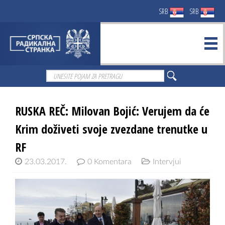
SRB
SRB
RUSKA REČ: Milovan Bojić: Verujem da će
Krim doživeti svoje zvezdane trenutke u
RF
23.03.2017.
0 Komentara
Intervjui