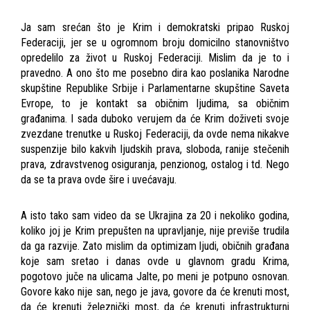
Ja sam srećan što je Krim i demokratski pripao Ruskoj
Federaciji, jer se u ogromnom broju domicilno stanovništvo
opredelilo za život u Ruskoj Federaciji. Mislim da je to i
pravedno. A ono što me posebno dira kao poslanika Narodne
skupštine Republike Srbije i Parlamentarne skupštine Saveta
Evrope, to je kontakt sa običnim ljudima, sa običnim
građanima. I sada duboko verujem da će Krim doživeti svoje
zvezdane trenutke u Ruskoj Federaciji, da ovde nema nikakve
suspenzije bilo kakvih ljudskih prava, sloboda, ranije stečenih
prava, zdravstvenog osiguranja, penzionog, ostalog i td. Nego
da se ta prava ovde šire i uvećavaju.
A isto tako sam video da se Ukrajina za 20 i nekoliko godina,
koliko joj je Krim prepušten na upravljanje, nije previše trudila
da ga razvije. Zato mislim da optimizam ljudi, običnih građana
koje sam sretao i danas ovde u glavnom gradu Krima,
pogotovo juče na ulicama Jalte, po meni je potpuno osnovan.
Govore kako nije san, nego je java, govore da će krenuti most,
da će krenuti železnički most, da će krenuti infrastrukturni