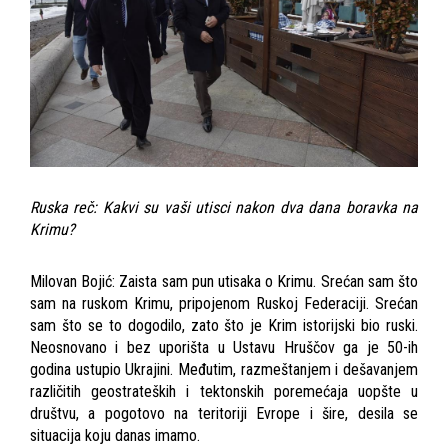
Ruska reč: Kakvi su vaši utisci nakon dva dana boravka na
Krimu?
Milovan Bojić: Zaista sam pun utisaka o Krimu. Srećan sam što
sam na ruskom Krimu, pripojenom Ruskoj Federaciji. Srećan
sam što se to dogodilo, zato što je Krim istorijski bio ruski.
Neosnovano i bez uporišta u Ustavu Hruščov ga je 50-ih
godina ustupio Ukrajini. Međutim, razmeštanjem i dešavanjem
različitih geostrateških i tektonskih poremećaja uopšte u
društvu, a pogotovo na teritoriji Evrope i šire, desila se
situacija koju danas imamo.