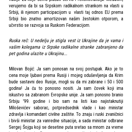
verujemo da bi sa Srpskom radikalnom strankom na vlasti u
Srbiji, ili njenom participacijom u vlasti taj odnos EU prema
Srbiji bio znatno amortizovan našim žestokim otporom, a
učvrstio se razvoja sa Ruskom Federacijom.
Ruska reč: U nedelju je stigla vest iz Ukrajine da je vama i
vašim kolegama iz Srpske radikalne stranke zabranjeno da
pet godina ulazite u Ukrajinu...
Milovan Bojić: Ja sam ponosan na svoj postupak. Ako je to
cena moje ljubavi prema Rusiji i mojeg oduševljenja da Krim
bude sastavni deo Rusije, mogli su da mi zabrane i 50 i 500
godina! Ja ću to ponosno nositi. Ja sam čovek koji ima
iskustvo sa zabranom Evropske unije. Ja sam ponosno branio
Srbiju '99. godine i bio sam na listi kao najistaknutiji
Miloševićev saborac, potpredsednik vlade i kao ministar
zdravlja i komandant civilne zaštite. To znaju i ruski zvaničnici
i bivši ministar za vanredne situacije, a sada ministar odbrane
Sergej Šojgu koji se desetine puta sretao sa mnom za vreme