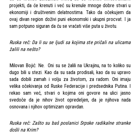
projekti, da će krenuti i već su krenule mnoge dobre stvari u
ekonomiji i društvenim delatnostima. Tako da očekujem da
ovaj divan region doživi puni ekonomski i ukupni procvat. I ja
sam potpuno siguran da ću se vraćati više puta u životu.
Ruska reč: Da li su se ljudi sa kojima ste pričali na ulicama
žalili na nešto?
Milovan Bojić: Ne. Oni su se žalili na Ukrajinu, na to koliko su
dugo bili u stezi. Kao da su sada prodisali, kao da su upravo
sada dobili zamah i volju za životom, za radom. Oni imaju
velika očekivanja od Ruske Federacije i predsednika Putina. I
rekao sam već, stvari o kojima oni govore na ulici jasno
svedoče da je nihov život opredeljen, da je njihova nada
osnovana i njihov optimizam opravdan.
Ruska reč: Zašto su baš poslanici Srpske radikalne stranke
došli na Krim?