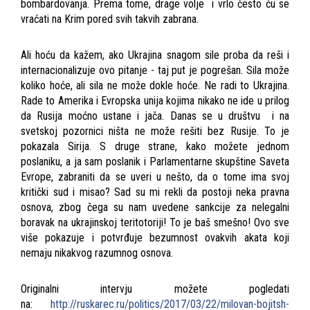
bombardovanja. Prema tome, drage volje i vrlo često ću se
vraćati na Krim pored svih takvih zabrana.
Ali hoću da kažem, ako Ukrajina snagom sile proba da reši i
internacionalizuje ovo pitanje - taj put je pogrešan. Sila može
koliko hoće, ali sila ne može dokle hoće. Ne radi to Ukrajina.
Rade to Amerika i Evropska unija kojima nikako ne ide u prilog
da Rusija moćno ustane i jača. Danas se u društvu i na
svetskoj pozornici ništa ne može rešiti bez Rusije. To je
pokazala Sirija. S druge strane, kako možete jednom
poslaniku, a ja sam poslanik i Parlamentarne skupštine Saveta
Evrope, zabraniti da se uveri u nešto, da o tome ima svoj
kritički sud i misao? Sad su mi rekli da postoji neka pravna
osnova, zbog čega su nam uvedene sankcije za nelegalni
boravak na ukrajinskoj teritotoriji! To je baš smešno! Ovo sve
više pokazuje i potvrđuje bezumnost ovakvih akata koji
nemaju nikakvog razumnog osnova.
Originalni intervju možete pogledati
na:
http://ruskarec.ru/politics/20
17/03/22/milovan-bojitsh-