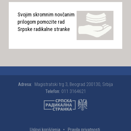
Svojim skromnim novčanim
prilogom pomozite rad
Srpske radikalne stranke
Adresa:
Magistratski trg 3, Beograd 200130, Srbija
Telefon:
011 3164621
Uslovi korišćenja
•
Pravila privatnosti