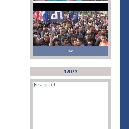
TVITER
@srpski_radikali