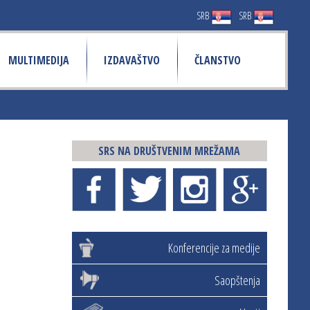
SRB
SRB
MULTIMEDIJA
IZDAVAŠTVO
ČLANSTVO
SRS NA DRUŠTVENIM MREŽAMA
Konferencije za medije
Saopštenja