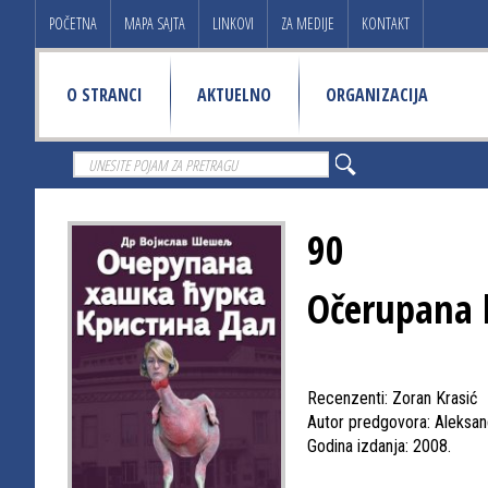
POČETNA
MAPA SAJTA
LINKOVI
ZA MEDIJE
KONTAKT
O STRANCI
AKTUELNO
ORGANIZACIJA
90
Očerupana h
Recenzenti: Zoran Krasić
Autor predgovora: Aleksan
Godina izdanja: 2008.