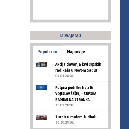
IZDVAJAMO
Popularno
Najnovije
Akcija davanja krvi srpskih
radikala u Novom Sadu!
01.04.2016.
Potpisi podrške listi Dr
VOJISLAV ŠEŠELj - SRPSKA
RADIKALNA STRANKA
15.01.2018.
Turnir u malom fudbalu
13.10.2018.