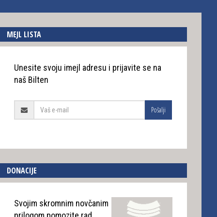
MEJL LISTA
Unesite svoju imejl adresu i prijavite se na
naš Bilten
Pošalji
DONACIJE
Svojim skromnim novčanim
prilogom pomozite rad