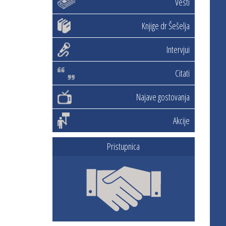
Vesti
Knjige dr Šešelja
Intervjui
Citati
Najave gostovanja
Akcije
Pristupnica