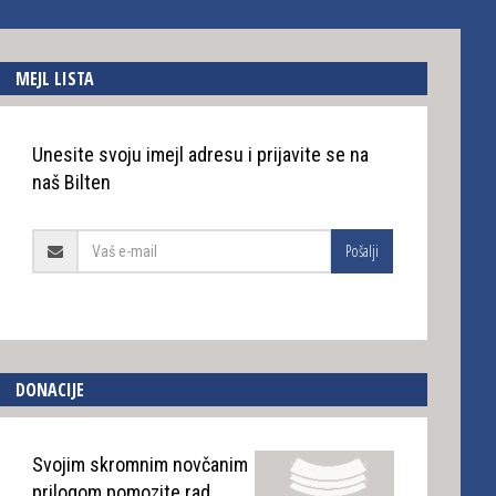
MEJL LISTA
Unesite svoju imejl adresu i prijavite se na
naš Bilten
Pošalji
DONACIJE
Svojim skromnim novčanim
prilogom pomozite rad