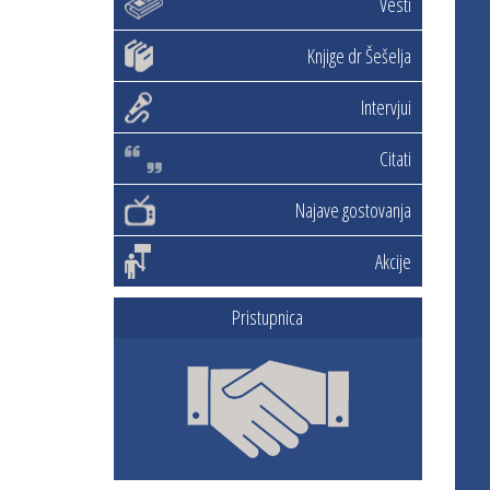
Vesti
Knjige dr Šešelja
Intervjui
Citati
Najave gostovanja
Akcije
Pristupnica