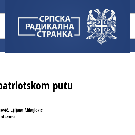
patriotskom putu
vić, Ljiljana Mihajlović
Zobenica