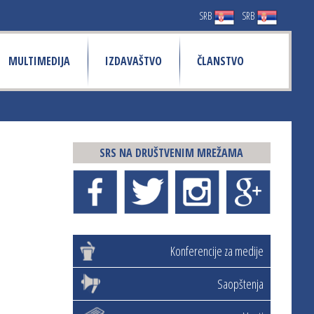
SRB
SRB
MULTIMEDIJA
IZDAVAŠTVO
ČLANSTVO
SRS NA DRUŠTVENIM MREŽAMA
Konferencije za medije
Saopštenja