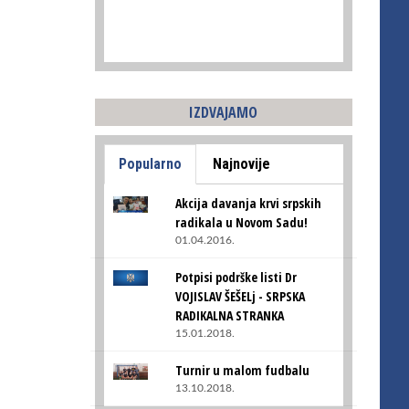
IZDVAJAMO
Popularno
Najnovije
Akcija davanja krvi srpskih
radikala u Novom Sadu!
01.04.2016.
Potpisi podrške listi Dr
VOJISLAV ŠEŠELj - SRPSKA
RADIKALNA STRANKA
15.01.2018.
Turnir u malom fudbalu
13.10.2018.