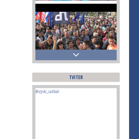
TVITER
@srpski_radikali