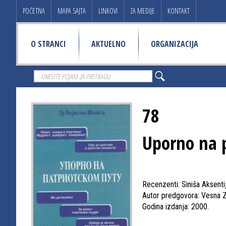
POČETNA
MAPA SAJTA
LINKOVI
ZA MEDIJE
KONTAKT
O STRANCI
AKTUELNO
ORGANIZACIJA
78
Uporno na 
Recenzenti: Siniša Aksentije
Autor predgovora: Vesna 
Godina izdanja: 2000.