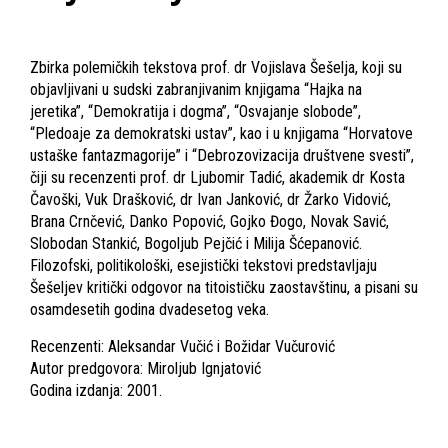
Zbirka polemičkih tekstova prof. dr Vojislava Šešelja, koji su
objavljivani u sudski zabranjivanim knjigama “Hajka na
jeretika”, “Demokratija i dogma”, “Osvajanje slobode”,
“Pledoaje za demokratski ustav”, kao i u knjigama “Horvatove
ustaške fantazmagorije” i “Debrozovizacija društvene svesti”,
čiji su recenzenti prof. dr Ljubomir Tadić, akademik dr Kosta
Čavoški, Vuk Drašković, dr Ivan Janković, dr Žarko Vidović,
Brana Crnčević, Danko Popović, Gojko Đogo, Novak Savić,
Slobodan Stankić, Bogoljub Pejčić i Milija Šćepanović.
Filozofski, politikološki, esejistički tekstovi predstavljaju
Šešeljev kritički odgovor na titoističku zaostavštinu, a pisani su
osamdesetih godina dvadesetog veka.
Recenzenti: Aleksandar Vučić i Božidar Vučurović
Autor predgovora: Miroljub Ignjatović
Godina izdanja: 2001.