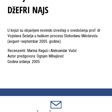
DžEFRI NAJS
U knjizi su objavljeni novinski izveštaji o svedočenju prof. dr
Vojislava Šešelja u haškom procesu Slobodanu Miloševiću
(avgust–septembar 2005. godine).
Recenzenti: Marina Raguš i Aleksandar Vučić
Autor predgovora: Ognjen Mihajlović
Godina izdanja: 2005.