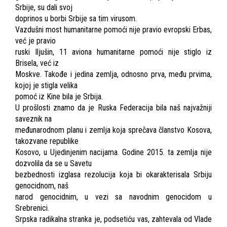
Srbije, su dali svoj
doprinos u borbi Srbije sa tim virusom.
Vazdušni most humanitarne pomoći nije pravio evropski Erbas,
već je pravio
ruski Iljušin, 11 aviona humanitarne pomoći nije stiglo iz
Brisela, već iz
Moskve. Takođe i jedina zemlja, odnosno prva, među prvima,
kojoj je stigla velika
pomoć iz Kine bila je Srbija.
U prošlosti znamo da je Ruska Federacija bila naš najvažniji
saveznik na
međunarodnom planu i zemlja koja sprečava članstvo Kosova,
takozvane republike
Kosovo, u Ujedinjenim nacijama. Godine 2015. ta zemlja nije
dozvolila da se u Savetu
bezbednosti izglasa rezolucija koja bi okarakterisala Srbiju
genocidnom, naš
narod genocidnim, u vezi sa navodnim genocidom u
Srebrenici.
Srpska radikalna stranka je, podsetiću vas, zahtevala od Vlade