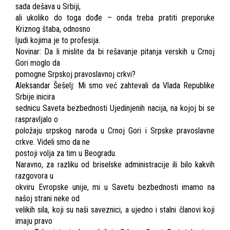
sada dešava u Srbiji,
ali ukoliko do toga dođe – onda treba pratiti preporuke
Kriznog štaba, odnosno
ljudi kojima je to profesija.
Novinar: Da li mislite da bi rešavanje pitanja verskih u Crnoj
Gori moglo da
pomogne Srpskoj pravoslavnoj crkvi?
Aleksandar Šešelj: Mi smo već zahtevali da Vlada Republike
Srbije inicira
sednicu Saveta bezbednosti Ujedinjenih nacija, na kojoj bi se
raspravljalo o
položaju srpskog naroda u Crnoj Gori i Srpske pravoslavne
crkve. Videli smo da ne
postoji volja za tim u Beogradu.
Naravno, za razliku od briselske administracije ili bilo kakvih
razgovora u
okviru Evropske unije, mi u Savetu bezbednosti imamo na
našoj strani neke od
velikih sila, koji su naši saveznici, a ujedno i stalni članovi koji
imaju pravo