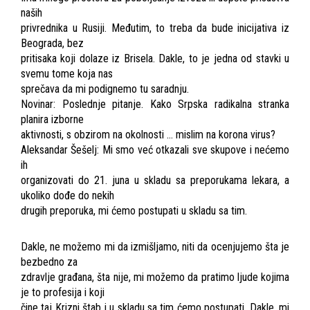
naših
privrednika u Rusiji. Međutim, to treba da bude inicijativa iz
Beograda, bez
pritisaka koji dolaze iz Brisela. Dakle, to je jedna od stavki u
svemu tome koja nas
sprečava da mi podignemo tu saradnju.
Novinar: Poslednje pitanje. Kako Srpska radikalna stranka
planira izborne
aktivnosti, s obzirom na okolnosti ... mislim na korona virus?
Aleksandar Šešelj: Mi smo već otkazali sve skupove i nećemo
ih
organizovati do 21. juna u skladu sa preporukama lekara, a
ukoliko dođe do nekih
drugih preporuka, mi ćemo postupati u skladu sa tim.
Dakle, ne možemo mi da izmišljamo, niti da ocenjujemo šta je
bezbedno za
zdravlje građana, šta nije, mi možemo da pratimo ljude kojima
je to profesija i koji
čine taj Krizni štab i u skladu sa tim ćemo postupati. Dakle, mi