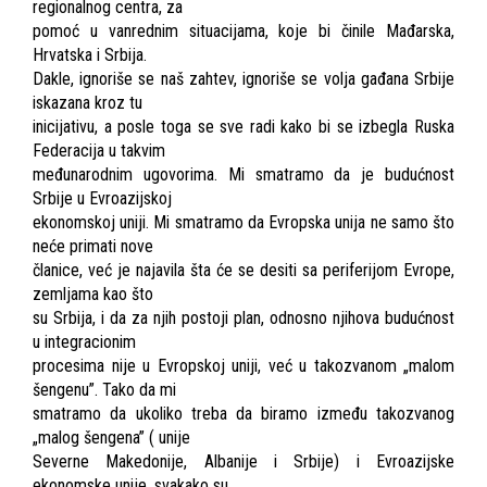
regionalnog centra, za
pomoć u vanrednim situacijama, koje bi činile Mađarska,
Hrvatska i Srbija.
Dakle, ignoriše se naš zahtev, ignoriše se volja gađana Srbije
iskazana kroz tu
inicijativu, a posle toga se sve radi kako bi se izbegla Ruska
Federacija u takvim
međunarodnim ugovorima. Mi smatramo da je budućnost
Srbije u Evroazijskoj
ekonomskoj uniji. Mi smatramo da Evropska unija ne samo što
neće primati nove
članice, već je najavila šta će se desiti sa periferijom Evrope,
zemljama kao što
su Srbija, i da za njih postoji plan, odnosno njihova budućnost
u integracionim
procesima nije u Evropskoj uniji, već u takozvanom „malom
šengenu”. Tako da mi
smatramo da ukoliko treba da biramo između takozvanog
„malog šengena” ( unije
Severne Makedonije, Albanije i Srbije) i Evroazijske
ekonomske unije, svakako su