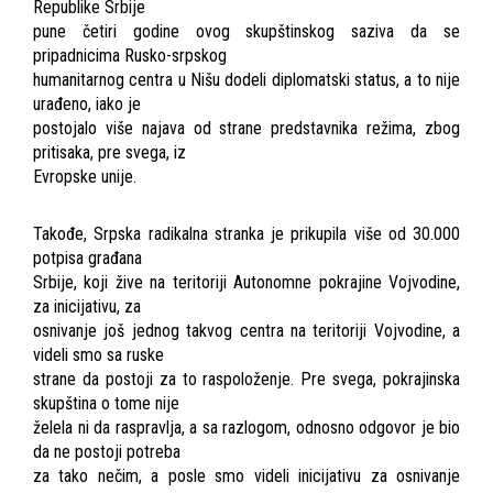
Republike Srbije
pune četiri godine ovog skupštinskog saziva da se
pripadnicima Rusko-srpskog
humanitarnog centra u Nišu dodeli diplomatski status, a to nije
urađeno, iako je
postojalo više najava od strane predstavnika režima, zbog
pritisaka, pre svega, iz
Evropske unije.
Takođe, Srpska radikalna stranka je prikupila više od 30.000
potpisa građana
Srbije, koji žive na teritoriji Autonomne pokrajine Vojvodine,
za inicijativu, za
osnivanje još jednog takvog centra na teritoriji Vojvodine, a
videli smo sa ruske
strane da postoji za to raspoloženje. Pre svega, pokrajinska
skupština o tome nije
želela ni da raspravlja, a sa razlogom, odnosno odgovor je bio
da ne postoji potreba
za tako nečim, a posle smo videli inicijativu za osnivanje