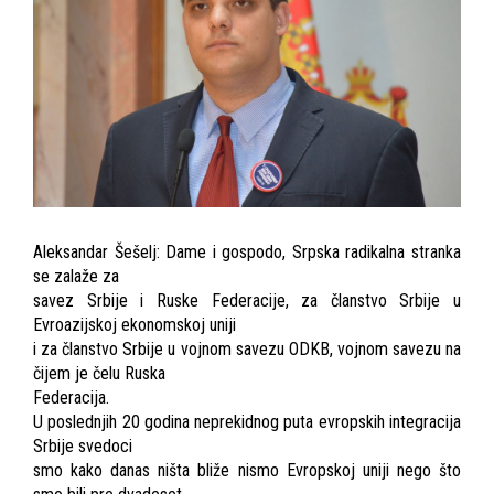
Aleksandar Šešelj: Dame i gospodo, Srpska radikalna stranka
se zalaže za
savez Srbije i Ruske Federacije, za članstvo Srbije u
Evroazijskoj ekonomskoj uniji
i za članstvo Srbije u vojnom savezu ODKB, vojnom savezu na
čijem je čelu Ruska
Federacija.
U poslednjih 20 godina neprekidnog puta evropskih integracija
Srbije svedoci
smo kako danas ništa bliže nismo Evropskoj uniji nego što