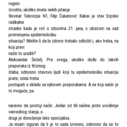
region.
Izvolite, ukoliko imate nekih pitanja.
Novinar Televizije N1, Filip Čukanović: Kakav je stav Srpske
radikalne
stranke kada je reč o izborima 21. juna, s obzirom na sad
promenjenu epidemiološku
situaciju? Mislite li da bi izbore trebalo odložiti i, ako treba, na
koji pravi
način to uraditi?
Aleksandar Šešelj: Pre svega, ukoliko dođe do takvih
preporuka iz Kriznog
štaba, odnosno stavova ljudi koji tu epidemiološku situaciju
prate, onda treba
postupati u skladu sa njihovim preporukama. A na koji način je
to moguće, pa
naravno da postoji način. Jedan od tih načina jeste uvođenje
vanrednog stanja, a
drugi je donošenje leks specijalisa.
Ja nisam siguran da li je to sada izvesno, odnosno da se to