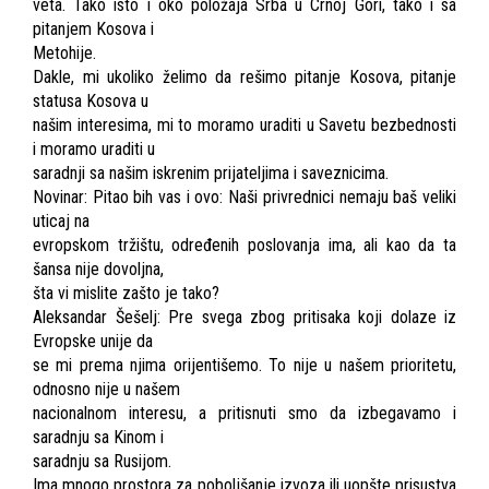
veta. Tako isto i oko položaja Srba u Crnoj Gori, tako i sa
pitanjem Kosova i
Metohije.
Dakle, mi ukoliko želimo da rešimo pitanje Kosova, pitanje
statusa Kosova u
našim interesima, mi to moramo uraditi u Savetu bezbednosti
i moramo uraditi u
saradnji sa našim iskrenim prijateljima i saveznicima.
Novinar: Pitao bih vas i ovo: Naši privrednici nemaju baš veliki
uticaj na
evropskom tržištu, određenih poslovanja ima, ali kao da ta
šansa nije dovoljna,
šta vi mislite zašto je tako?
Aleksandar Šešelj: Pre svega zbog pritisaka koji dolaze iz
Evropske unije da
se mi prema njima orijentišemo. To nije u našem prioritetu,
odnosno nije u našem
nacionalnom interesu, a pritisnuti smo da izbegavamo i
saradnju sa Kinom i
saradnju sa Rusijom.
Ima mnogo prostora za poboljšanje izvoza ili uopšte prisustva