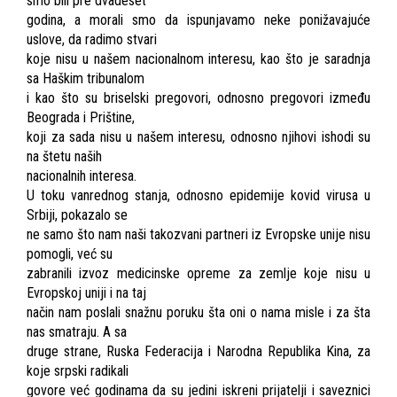
smo bili pre dvadeset
godina, a morali smo da ispunjavamo neke ponižavajuće
uslove, da radimo stvari
koje nisu u našem nacionalnom interesu, kao što je saradnja
sa Haškim tribunalom
i kao što su briselski pregovori, odnosno pregovori između
Beograda i Prištine,
koji za sada nisu u našem interesu, odnosno njihovi ishodi su
na štetu naših
nacionalnih interesa.
U toku vanrednog stanja, odnosno epidemije kovid virusa u
Srbiji, pokazalo se
ne samo što nam naši takozvani partneri iz Evropske unije nisu
pomogli, već su
zabranili izvoz medicinske opreme za zemlje koje nisu u
Evropskoj uniji i na taj
način nam poslali snažnu poruku šta oni o nama misle i za šta
nas smatraju. A sa
druge strane, Ruska Federacija i Narodna Republika Kina, za
koje srpski radikali
govore već godinama da su jedini iskreni prijatelji i saveznici