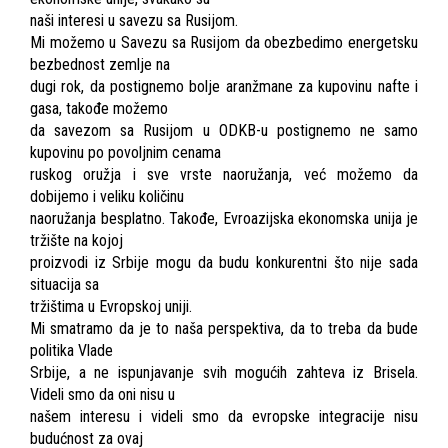
naši interesi u savezu sa Rusijom.
Mi možemo u Savezu sa Rusijom da obezbedimo energetsku
bezbednost zemlje na
dugi rok, da postignemo bolje aranžmane za kupovinu nafte i
gasa, takođe možemo
da savezom sa Rusijom u ODKB-u postignemo ne samo
kupovinu po povoljnim cenama
ruskog oružja i sve vrste naoružanja, već možemo da
dobijemo i veliku količinu
naoružanja besplatno. Takođe, Evroazijska ekonomska unija je
tržište na kojoj
proizvodi iz Srbije mogu da budu konkurentni što nije sada
situacija sa
tržištima u Evropskoj uniji.
Mi smatramo da je to naša perspektiva, da to treba da bude
politika Vlade
Srbije, a ne ispunjavanje svih mogućih zahteva iz Brisela.
Videli smo da oni nisu u
našem interesu i videli smo da evropske integracije nisu
budućnost za ovaj