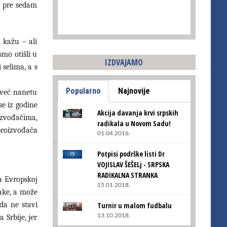
st pre sedam
i kažu – ali
smo otišli u
IZDVAJAMO
 selima, a s
Popularno
Najnovije
 već nanetu
se iz godine
Akcija davanja krvi srpskih
izvođačima,
radikala u Novom Sadu!
proizvođača
01.04.2016.
Potpisi podrške listi Dr
VOJISLAV ŠEŠELj - SRPSKA
RADIKALNA STRANKA
ka Evropskoj
15.01.2018.
šake, a može
da ne stavi
Turnir u malom fudbalu
13.10.2018.
 Srbije, jer