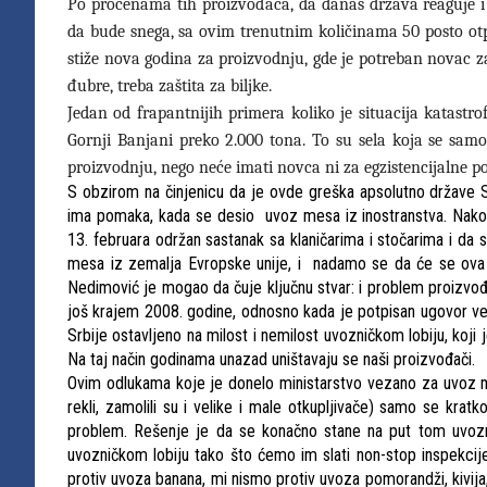
Po procenama tih proizvođača, da danas država reaguje i 
da bude snega, sa ovim trenutnim količinama 50 posto otp
stiže nova godina za proizvodnju, gde je potreban novac za
đubre, treba zaštita za biljke.
Jedan od frapantnijih primera koliko je situacija katastr
Gornji Banjani preko 2.000 tona. To su sela koja se sam
proizvodnju, nego neće imati novca ni za egzistencijalne pot
S obzirom na činjenicu da je ovde greška apsolutno države Sr
ima pomaka, kada se desio uvoz mesa iz inostranstva. Nakon 
13. februara održan sastanak sa klaničarima i stočarima i da
mesa iz zemalja Evropske unije, i nadamo se da će se ova š
Nedimović je mogao da čuje ključnu stvar: i problem proizvođ
još krajem 2008. godine, odnosno kada je potpisan ugovor vez
Srbije ostavljeno na milost i nemilost uvozničkom lobiju, koj
Na taj način godinama unazad uništavaju se naši proizvođači.
Ovim odlukama koje je donelo ministarstvo vezano za uvoz 
rekli, zamolili su i velike i male otkupljivače) samo se kr
problem. Rešenje je da se konačno stane na put tom uvozni
uvozničkom lobiju tako što ćemo im slati non-stop inspekcije i
protiv uvoza banana, mi nismo protiv uvoza pomorandži, kivija