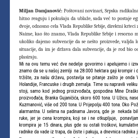
Miljan Damjanović:
Poštovani novinari, Srpska radikaln
hitno reaguju i pokušaju da ublaže, sada već to postaje e
dvoje, odnosno cela Vlada Republike Srbije, direktni krivci 
Naime, kao što znamo, Vlada Republike Srbije i resorno mi
ukoliko dajemo subvencije da se nešto proizvede, valjda 
situacije, da im je država dala subvencije, da je rod bio
plasiraju.
Mi na ovu temu već dve nedelje govorimo i apelujemo i izne
znamo da se u našoj zemlji na 28.000 hektara gaji krompir i d
tržište, za našu državu, postavlja se pitanje zašto je onda
Holandije, Francuske i drugih zemalja. Time su napravili velik
stoji, samo kod jednog proizvođača, gospodina Mine Drašk
proizvođača, Branka Gujaničića, skoro 600 tona. U Užicu, na
Kuzmanović, više od 200 tona. U Prijepolju 400 tona. Oko Pože
alarmantna. U selima na padinama Javora, gde je nekada bilo
ruke, jer je cena krompira, koji se i ne otkupljuje, ponavl
krompira je 15 dinara, plus gde su ostali troškovi, kumulativn
radnike da vade iz trapa, da čiste i pakuju, a dnevnica radnika 