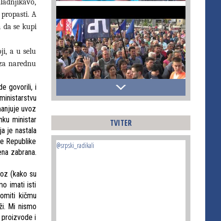
ladnjikavo,
propasti. A
a da se kupi
ji, a u selu
 za narednu
 govorili, i
ministarstvu
manjuje uvoz
nku ministar
TVITER
a je nastala
te Republike
@srpski_radikali
ena zabrana.
oz (kako su
o imati isti
omiti kičmu
ži. Mi nismo
 proizvode i