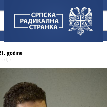
21. godine
 medije