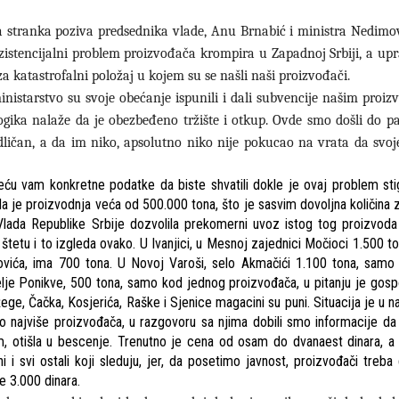
a stranka poziva predsednika vlade, Anu Brnabić i ministra Nedimo
gzistencijalni problem proizvođača krompira u Zapadnoj Srbiji, a up
za katastrofalni položaj u kojem su se našli naši proizvođači.
nistarstvo su svoje obećanje ispunili i dali subvencije našim proiz
logika nalaže da je obezbeđeno tržište i otkup. Ovde smo došli do p
 odličan, a da im niko, apsolutno niko nije pokucao na vrata da svo
ću vam konkretne podatke da biste shvatili dokle je ovaj problem sti
a je proizvodnja veća od 500.000 tona, što je sasvim dovoljna količina 
 Vlada Republike Srbije dozvolila prekomerni uvoz istog tog proizvoda 
u štetu i to izgleda ovako. U Ivanjici, u Mesnoj zajednici Močioci 1.500 t
ovića, ima 700 tona. U Novoj Varoši, selo Akmačići 1.100 tona, samo
selje Ponikve, 500 tona, samo kod jednog proizvođača, u pitanju je gos
ge, Čačka, Kosjerića, Raške i Sjenice magacini su puni. Situacija je u n
 najviše proizvođača, u razgovoru sa njima dobili smo informacije da
jam, otišla u bescenje. Trenutno je cena od osam do dvanaest dinara, a
i i svi ostali koji sleduju, jer, da posetimo javnost, proizvođači treba
je 3.000 dinara.