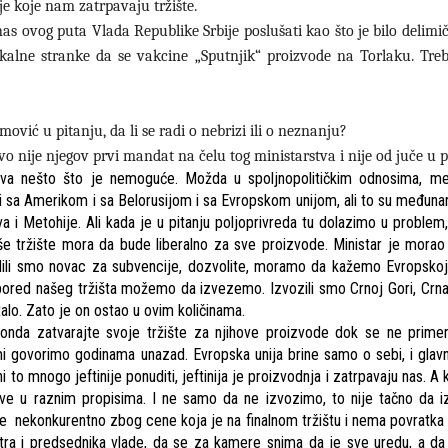
je koje nam zatrpavaju tržište.
as ovog puta Vlada Republike Srbije poslušati kao što je bilo delim
kalne stranke da se vakcine „Sputnjik“ proizvode na Torlaku. Treb
ović u pitanju, da li se radi o nebrizi ili o neznanju?
nije njegov prvi mandat na čelu tog ministarstva i nije od juče u po
a nešto što je nemoguće. Možda u spoljnopolitičkim odnosima, m
i sa Amerikom i sa Belorusijom i sa Evropskom unijom, ali to su međuna
a i Metohije. Ali kada je u pitanju poljoprivreda tu dolazimo u problem
aše tržište mora da bude liberalno za sve proizvode. Ministar je morao
ili smo novac za subvencije, dozvolite, moramo da kažemo Evropskoj 
ored našeg tržišta možemo da izvezemo. Izvozili smo Crnoj Gori, Crna
alo. Zato je on ostao u ovim količinama.
, onda zatvarajte svoje tržište za njihove proizvode dok se ne prime
mi govorimo godinama unazad. Evropska unija brine samo o sebi, i glav
to mnogo jeftinije ponuditi, jeftinija je proizvodnja i zatrpavaju nas. A 
dove u raznim propisima. I ne samo da ne izvozimo, to nije tačno da 
ode nekonkurentno zbog cene koja je na finalnom tržištu i nema povratka
tra i predsednika vlade, da se za kamere snima da je sve uredu, a d