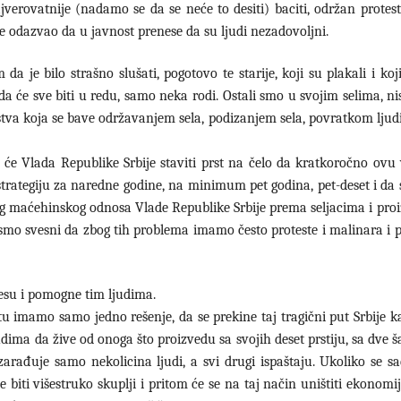
ajverovatnije (nadamo se da se neće to desiti) baciti, održan prote
ije odazvao da u javnost prenese da su ljudi nezadovoljni.
je bilo strašno slušati, pogotovo te starije, koji su plakali i koj
a će sve biti u redu, samo neka rodi. Ostali smo u svojim selima, ni
tva koja se bave održavanjem sela, podizanjem sela, povratkom ljudi
e Vlada Republike Srbije staviti prst na čelo da kratkoročno ovu
i strategiju za naredne godine, na minimum pet godina, pet-deset i da 
og maćehinskog odnosa Vlade Republike Srbije prema seljacima i pro
 smo svesni da zbog tih problema imamo često proteste i malinara i 
kesu i pomogne tim ljudima.
tu imamo samo jedno rešenje, da se prekine taj tragični put Srbije 
udima da žive od onoga što proizvedu sa svojih deset prstiju, sa dve 
arađuje samo nekolicina ljudi, a svi drugi ispaštaju. Ukoliko se sa
 biti višestruko skuplji i pritom će se na taj način uništiti ekonomija