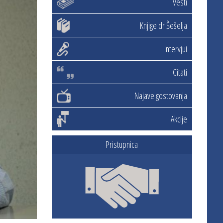
Vesti
Knjige dr Šešelja
Intervjui
Citati
Najave gostovanja
Akcije
Pristupnica