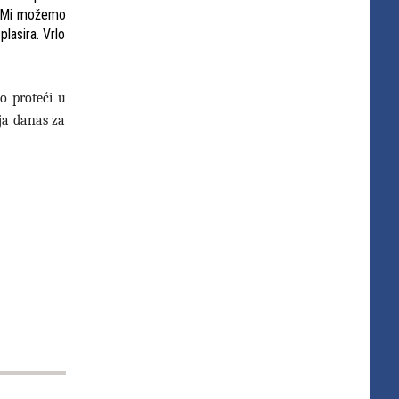
 – Mi možemo
lasira. Vrlo
o proteći u
ja danas za