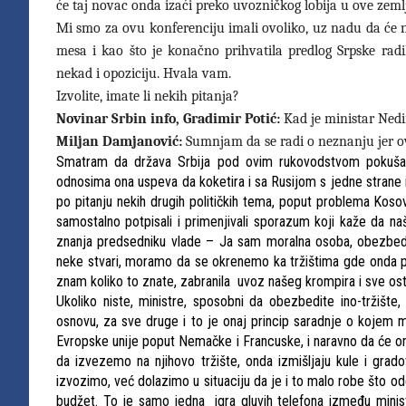
će taj novac onda izaći preko uvozničkog lobija u ove zeml
Mi smo za ovu konferenciju imali ovoliko, uz nadu da će n
mesa i kao što je konačno prihvatila predlog Srpske radi
nekad i opoziciju. Hvala vam.
Izvolite, imate li nekih pitanja?
Novinar Srbin info, Gradimir Potić:
Kad je ministar Nedim
Miljan Damjanović:
Sumnjam da se radi o neznanju jer ovo 
Smatram da država Srbija pod ovim rukovodstvom pokušav
odnosima ona uspeva da koketira i sa Rusijom s jedne strane 
po pitanju nekih drugih političkih tema, poput problema Kosov
samostalno potpisali i primenjivali sporazum koji kaže da n
znanja predsedniku vlade – Ja sam moralna osoba, obezbed
neke stvari, moramo da se okrenemo ka tržištima gde onda p
znam koliko to znate, zabranila uvoz našeg krompira i sve ost
Ukoliko niste, ministre, sposobni da obezbedite ino-tržište
osnovu, za sve druge i to je onaj princip saradnje o kojem 
Evropske unije poput Nemačke i Francuske, i naravno da će oni 
da izvezemo na njihovo tržište, onda izmišljaju kule i gra
izvozimo, već dolazimo u situaciju da je i to malo robe što 
budžet. To je samo jedna igra gluvih telefona između minis