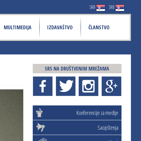
SRB
SRB
MULTIMEDIJA
IZDAVAŠTVO
ČLANSTVO
SRS NA DRUŠTVENIM MREŽAMA
Konferencije za medije
Saopštenja