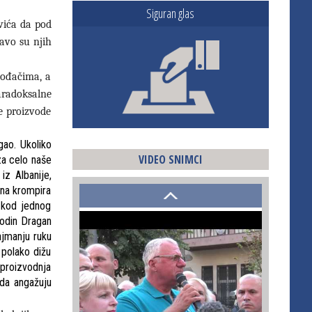
Siguran glas
vića da pod
ravo su njih
vođačima, a
aradoksalne
je proizvode
gao. Ukoliko
VIDEO SNIMCI
za celo naše
iz Albanije,
ona krompira
 kod jednog
podin Dragan
ajmanju ruku
 polako dižu
 proizvodnja
 da angažuju