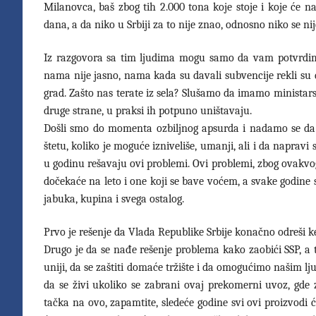
Milanovca, baš zbog tih 2.000 tona koje stoje i koje će n
dana, a da niko u Srbiji za to nije znao, odnosno niko se n
Iz razgovora sa tim ljudima mogu samo da vam potvrdim da 
nama nije jasno, nama kada su davali subvencije rekli su d
grad. Zašto nas terate iz sela? Slušamo da imamo ministars
druge strane, u praksi ih potpuno uništavaju.
Došli smo do momenta ozbiljnog apsurda i nadamo se da ć
štetu, koliko je moguće izniveliše, umanji, ali i da naprav
u godinu rešavaju ovi problemi. Ovi problemi, zbog ovakv
dočekaće na leto i one koji se bave voćem, a svake godine
jabuka, kupina i svega ostalog.
Prvo je rešenje da Vlada Republike Srbije konačno odreši 
Drugo je da se nađe rešenje problema kako zaobići SSP, a 
uniji, da se zaštiti domaće tržište i da omogućimo našim lj
da se živi ukoliko se zabrani ovaj prekomerni uvoz, gde z
tačka na ovo, zapamtite, sledeće godine svi ovi proizvodi će