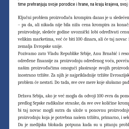
time prehranjuju svoje porodice i hrane, na kraju krajeva, svoj
Ključni problem proizvođača krompira danas je u sledećem
– pa da, ali nikada nije bila niža cena krompira za konač
proizvodnje, sledeće godine uvoznički lobi određivati cenu
velikim marketima, već će biti 100 dinara, ali će taj novac i
zemalja Evropske unije.
Pozivamo zato Vladu Republike Srbije, Anu Brnabić i reso
određene finansije za proizvodnju određenog voća, povrća, g
našim proizvođačima omogući plasiranje svojih proizvod
inostrano tržište. Za njih je najprikladnije tržište Evroaz
problem će nestati. Do tada, sve ove mere koje slušamo pa
Država Srbija, ako je već mogla da odvoji 100 evra da pom
predlog Srpske radikalne stranke, da sve ove količine kromp
bi taj novac mogli sutra da ulože u ponovnu proizvodnju 
proizvodnju koja je potrebna našem tržištu, primarno, i se
Da je medijska blokada potpuna kada su u pitanju proble