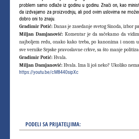
problem samo odlaže iz godinu u godinu. Znači on, kao mini
da izdvajamo za proizvodnju, ali pod ovim uslovima ne možem
dobro oni to znaju.
Gradimir Potić:
Danas je zasedanje svetog Sinoda, izbor p
Miljan Damjanović:
Komentar je da sačekamo da vidimo 
najboljem redu, onako kako treba, po kanonima i onom ust
sve vernike Srpske pravoslavne crkve, sa što manje politizac
Gradimir Potić:
Hvala.
Miljan Damjanović:
Hvala. Ima li još
neko? Ukoliko nema, 
https://youtu.be/cM8440sipXc
PODELI SA PRIJATELJIMA: