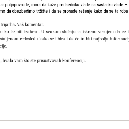
star poljoprivrede, mora da kaže predsedniku vlade na sastanku vlade
o da obezbedimo tržište i da se pronađe rešenje kako da se ta roba p
atrijarha. Vaš komentar.
ko će biti izabran. U svakom slučaju ja iskreno verujem da će t
aljenom redosledu kako se i bira i da će to biti najbolja informaci
ije.
hvala vam što ste prisustvovali konferenciji.