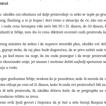
 narod.
: ukoliko oni odustanu od dalje proizvodnje (a neko se tapše po gru
nog, finalnog, a to je kupac) doći ćemo u situaciju da će, ako oni 
 i onda cena krompira više neće biti 20 i 25 dinara, do 50 dinara, 
zlaziti iz Srbije, zato što će cenu diktirati uvoznici onih proizvoda ko
rnog ministra da sednu i da naprave strateški plan, ukoliko već dr
ajenje stoke, da taj plan bude dugoročan, da se prvo zaštiti naše tr
a, pa kad stanu na noge, da im onda pomogne i da svoje proizvod
ijske ekonomske unije, jer imamo i možemo dobiti najbolji sporazum sa
daju u vodu.
ogne građanima Srbije, svakom ko je punoletan, sada bi morala da us
ira otkupi po ceni od 15 dinara, kako bi onda ovi proizvođači bili na
ili istih proizvoda, ili, ukoliko država kaže, da se pregrupišu na
kundarno tržištu za izvoz.
mi ovih ljudi govori i činjenica da je baš u selu Gornji Banjani 