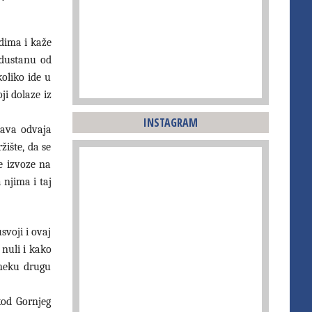
dima i kaže
odustanu od
koliko ide u
ji dolaze iz
INSTAGRAM
žava odvaja
žište, da se
e izvoze na
 njima i taj
voji i ovaj
 nuli i kako
 neku drugu
kod Gornjeg