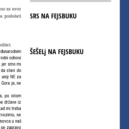
ično za uvoz
SRS NA FEJSBUKU
a poslušati
litici.
ŠEŠELj NA FEJSBUKU
eđunarodnim
rodni odnosi
, jer smo mi
 da stavi do
uniji NE za
 Gora je, ne
ni, po istom
ne države iz
kad mi treba
izvozimo, ne
 novca u naš
a se zapravo