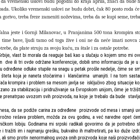
da vremenski uslovi budu pogodni do kraja aprila, znači da bude h
ada. Ukoliko vremenski uslovi ne budu dobri, čak 80 posto roda će 
 gorivo, treba freze zameniti noževima, treba da se kupi seme, treb
ofalna jeste i Gornji Milanovac, u Pranjanima 500 tona krompira sto
o time bave, ljudi tamo od toga žive i oni ne da neće imati novca
rebe, da plate struju za svoju kuću, za štale i za ostale potrebe.
bije, vlast bi morala da reaguje baš kao u slučaju o kojem smo mi ovde
dve ili tri ovde održane konferencije, dobili smo informaciju da je u 
 su određene odluke stupile na snagu u petak prošle nedelje, čime se s
teta koja je naneta stočarima i klaničarima umanjiti. I na tom sasta
ača krompira i problem sa mesom javlja se isključivo zbog situacije koj
ano za stabilizaciju i pridruživanje sa Evropskom unijom, čime je tržiš
i je prenatrpao uvozom svih proizvoda, na koje je trebalo da bude stavlj
mesa, da se podiže carina za određene proizvode od mesa i smanji uv
atkoročno rešava problem, možda za ovu godinu, a već naredne opet ćem
čkom lobiju. Godinama mi srpski radikali govorimo da je potrebno sl
 tražiti im i najmanju grešku, bukvalno ih maltretirati, pa ko duže izdr
, ali smo protiv nenormalnog uvoza onih proizvoda koje naši proizvođači