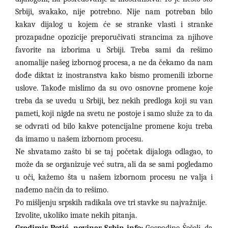
Srbiji, svakako, nije potrebno. Nije nam potreban bilo
kakav dijalog u kojem će se stranke vlasti i stranke
prozapadne opozicije preporučivati strancima za njihove
favorite na izborima u Srbiji. Treba sami da rešimo
anomalije našeg izbornog procesa, a ne da čekamo da nam
dođe diktat iz inostranstva kako bismo promenili izborne
uslove. Takođe mislimo da su ovo osnovne promene koje
treba da se uvedu u Srbiji, bez nekih predloga koji su van
pameti, koji nigde na svetu ne postoje i samo služe za to da
se odvrati od bilo kakve potencijalne promene koju treba
da imamo u našem izbornom procesu.
Ne shvatamo zašto bi se taj početak dijaloga odlagao, to
može da se organizuje već sutra, ali da se sami pogledamo
u oči, kažemo šta u našem izbornom procesu ne valja i
nađemo način da to rešimo.
Po mišljenju srpskih radikala ove tri stavke su najvažnije.
Izvolite, ukoliko imate nekih pitanja.