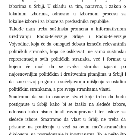
izborima u Srbiji. U skladu sa tim, naravno, i zakon o
lokalnim izborima, odnosno u izbornom procesu za
lokalne izbore i za izbore za predsednika republike.
Takođe nam treba suštinska promena u informativnom
uređivanju Radio-televizije Srbije i Radio-televizije
Vojvodine, koja će da omogući debatu između relevantnih
političkih stranaka, koja će oslikavati ne samo suštinsku
reprezentaciju svih političkih stranaka, već i format u
kojem će moći da se svaka stranka izjasni po
najosnovnijim političkim i društvenim pitanjima u Srbiji i
da iznese svoj program u sučeljavanju mišljenja sa ostalim
političkim strankama, a pre svega strankama vlasti.
Smatramo da su to osnovne stvari koje treba da budu
postignute u Srbiji kako bi se izašlo na sledeće izbore,
odnosno kako bismo imali ravnopravne i fer uslove za
sledeće izbore. Smatramo da vlast u Srbiji ne treba da
pristane na poniženja u vezi sa ovim međustranačkim
dijalogom, na posredovanje iz inostranstva. To je nešto što