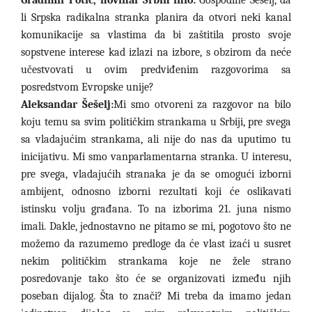
Gradimir Potić, novinar Srbin info:
Gospodine Šešelj, da
li Srpska radikalna stranka planira da otvori neki kanal
komunikacije sa vlastima da bi zaštitila prosto svoje
sopstvene interese kad izlazi na izbore, s obzirom da neće
učestvovati u ovim predviđenim razgovorima sa
posredstvom Evropske unije?
Aleksandar Šešelj:
Mi smo otvoreni za razgovor na bilo
koju temu sa svim političkim strankama u Srbiji, pre svega
sa vladajućim strankama, ali nije do nas da uputimo tu
inicijativu. Mi smo vanparlamentarna stranka. U interesu,
pre svega, vladajućih stranaka je da se omogući izborni
ambijent, odnosno izborni rezultati koji će oslikavati
istinsku volju građana. To na izborima 21. juna nismo
imali. Dakle, jednostavno ne pitamo se mi, pogotovo što ne
možemo da razumemo predloge da će vlast izaći u susret
nekim političkim strankama koje ne žele strano
posredovanje tako što će se organizovati između njih
poseban dijalog. Šta to znači? Mi treba da imamo jedan