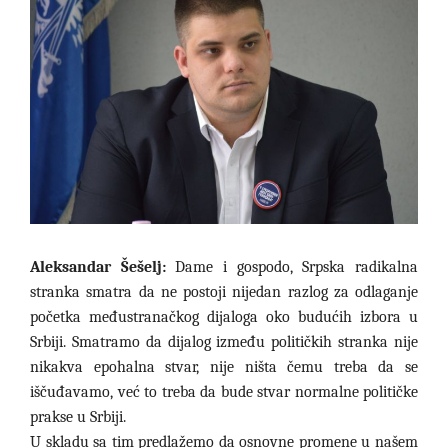
Aleksandar Šešelj:
Dame i gospodo, Srpska radikalna
stranka smatra da ne postoji nijedan razlog za odlaganje
početka međustranačkog dijaloga oko budućih izbora u
Srbiji. Smatramo da dijalog između političkih stranka nije
nikakva epohalna stvar, nije ništa čemu treba da se
iščuđavamo, već to treba da bude stvar normalne političke
prakse u Srbiji.
U skladu sa tim predlažemo da osnovne promene u našem