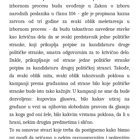
izbornom procesu budu uvođenje u Zakon o izboru
narodnih poslanika u članu 104 – gde je propisana kazna
zatvora od tri godine za svaki oblik mešetarenja u
izbornom procesu – da budu taksativno navedene stavke
kao krivična dela da se svaki predstavnik jedne političke
stranke, koji prikuplja potpise za kandidaturu druge
političke stranke, smatra odgovornim za to krivično delo.
Dakle, prikupljanje od strane jedne političke stranke
potpisa za kandidaturu drugoj političkoj stranci. Takođe,
da svaki oblik mita, svaki oblik takozvanih poklona u
kampanji prema građanima od strane bilo koje političke
stranke bude isto tako kažnjiv. U kampanji ne sme da bude
dozvoljeno: kupovina glasova, bilo kakav uticaj na
građane u vezi sa njihovim slobodnim pravom da glasaju
za koga god oni žele, bilo kakvim vrstama poklona, da li u
hrani, nekim drugim predmetima i slično.
To su osnovne stvari koje treba da postignemo kako bismo
mi mogli da pričamo o nekim ravnopravnijim i poštenijim