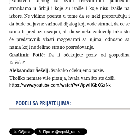
jedinstven dijalog sa svim relevantnim političkim
strankama u Srbiji i koje su izašle i koje nisu izašle na
izbore. Ne vidimo poentu u tome da se neki preporučuju i
da bude od javne važnosti dijalog koji vode stranci, da će se
samo ti predlozi usvajati, ali da se neko zadovolji tako što
će predstavnik vlasti razgovarati sa njima, odnosno sa
nama koji ne želimo strano posredovanje.
Gradimir Potić:
Da li očekujete poziv od gospodina
Dačića?
Aleksandar Šešelj:
Svakako očekujemo poziv.
Ukoliko nemate više pitanja, hvala vam što ste došli.
https://www.youtube.com/watch?v=WpwHGbXGzNk
PODELI SA PRIJATELJIMA: