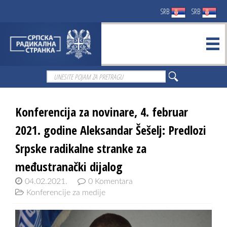
SRB
SRB
Konferencija za novinare, 4. februar
2021. godine Aleksandar Šešelj: Predlozi
Srpske radikalne stranke za
međustranački dijalog
04.02.2021.
0 Komentara
Konferencije za medije