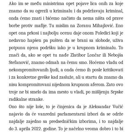
Ako im se među ministrima opet pojave lica onih za koje
znamo da su ogrezli u kriminalu i da podržavaju kriminal,
onda ćemo znati i bićemo načisto da nema ništa od prave
borbe protiv mafije. Tu mislim na Zoranu Mihajlović. Eno
opet ona prkosi i najbolju ocenu daje onom Poledici koji je
nedavno hapšen pa pušten da se brani sa slobode, uživa
potpunu njenu podršku iako je u krupnom kriminalu. To
znači da, ako se opet tu nađe Zlatibor Lončar ili Nebojša
Stefanović, znamo odmah na čemu smo. Hoćemo vladu od
nekompromitovanih ljudi, a onda ćemo ih posle kritikovati
i za konkretne greške kad zasluže, ali u startu da znamo da
nisu kompromitovani nijednom krupnom aferom. Zato ovo
troje ne bi smelo da ima mesto u vladi, po mišljenju Srpske
radikalne stranke.
Ono što nije loše, to je činjenica da je Aleksandar Vučić
najavio da će vanredni parlamentarni izbori da se održe
najdalje zajedno sa predsedničkim izborima, i to najdalje
do 3. aprila 2022. godine. To je načelno veoma dobro i to bi