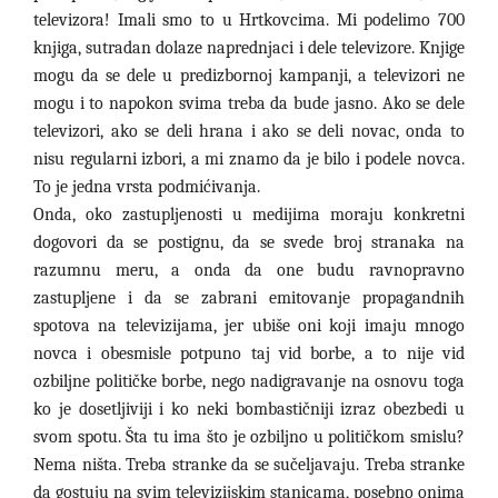
televizora! Imali smo to u Hrtkovcima. Mi podelimo 700
knjiga, sutradan dolaze naprednjaci i dele televizore. Knjige
mogu da se dele u predizbornoj kampanji, a televizori ne
mogu i to napokon svima treba da bude jasno. Ako se dele
televizori, ako se deli hrana i ako se deli novac, onda to
nisu regularni izbori, a mi znamo da je bilo i podele novca.
To je jedna vrsta podmićivanja.
Onda, oko zastupljenosti u medijima moraju konkretni
dogovori da se postignu, da se svede broj stranaka na
razumnu meru, a onda da one budu ravnopravno
zastupljene i da se zabrani emitovanje propagandnih
spotova na televizijama, jer ubiše oni koji imaju mnogo
novca i obesmisle potpuno taj vid borbe, a to nije vid
ozbiljne političke borbe, nego nadigravanje na osnovu toga
ko je dosetljiviji i ko neki bombastičniji izraz obezbedi u
svom spotu. Šta tu ima što je ozbiljno u političkom smislu?
Nema ništa. Treba stranke da se sučeljavaju. Treba stranke
da gostuju na svim televizijskim stanicama, posebno onima