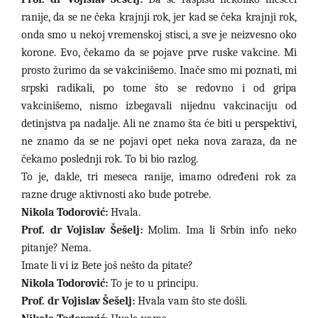
ranije, da se ne čeka krajnji rok, jer kad se čeka krajnji rok,
onda smo u nekoj vremenskoj stisci, a sve je neizvesno oko
korone. Evo, čekamo da se pojave prve ruske vakcine. Mi
prosto žurimo da se vakcinišemo. Inače smo mi poznati, mi
srpski radikali, po tome što se redovno i od gripa
vakcinišemo, nismo izbegavali nijednu vakcinaciju od
detinjstva pa nadalje. Ali ne znamo šta će biti u perspektivi,
ne znamo da se ne pojavi opet neka nova zaraza, da ne
čekamo poslednji rok. To bi bio razlog.
To je, dakle, tri meseca ranije, imamo određeni rok za
razne druge aktivnosti ako bude potrebe.
Nikola Todorović:
Hvala.
Prof. dr Vojislav Šešelj:
Molim. Ima li Srbin info neko
pitanje? Nema.
Imate li vi iz Bete još nešto da pitate?
Nikola Todorović:
To je to u principu.
Prof. dr Vojislav Šešelj:
Hvala vam što ste došli.