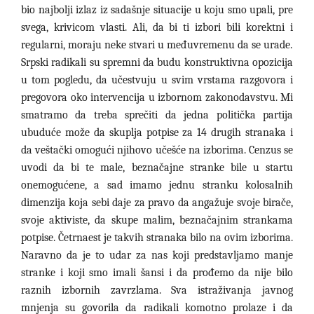
bio najbolji izlaz iz sadašnje situacije u koju smo upali, pre
svega, krivicom vlasti. Ali, da bi ti izbori bili korektni i
regularni, moraju neke stvari u međuvremenu da se urade.
Srpski radikali su spremni da budu konstruktivna opozicija
u tom pogledu, da učestvuju u svim vrstama razgovora i
pregovora oko intervencija u izbornom zakonodavstvu. Mi
smatramo da treba sprečiti da jedna politička partija
ubuduće može da skuplja potpise za 14 drugih stranaka i
da veštački omogući njihovo učešće na izborima. Cenzus se
uvodi da bi te male, beznačajne stranke bile u startu
onemogućene, a sad imamo jednu stranku kolosalnih
dimenzija koja sebi daje za pravo da angažuje svoje birače,
svoje aktiviste, da skupe malim, beznačajnim strankama
potpise. Četrnaest je takvih stranaka bilo na ovim izborima.
Naravno da je to udar za nas koji predstavljamo manje
stranke i koji smo imali šansi i da prođemo da nije bilo
raznih izbornih zavrzlama. Sva istraživanja javnog
mnjenja su govorila da radikali komotno prolaze i da