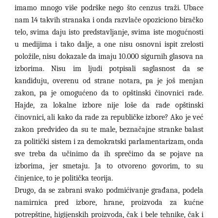
imamo mnogo više podrške nego što cenzus traži. Ubace
nam 14 takvih stranaka i onda razvlače opoziciono biračko
telo, svima daju isto predstavljanje, svima iste mogućnosti
u medijima i tako dalje, a one nisu osnovni ispit zrelosti
položile, nisu dokazale da imaju 10.000 sigurnih glasova na
izborima. Nisu im ljudi potpisali saglasnost da se
kandiduju, overenu od strane notara, pa je još menjan
zakon, pa je omogućeno da to opštinski činovnici rade.
Hajde, za lokalne izbore nije loše da rade opštinski
činovnici, ali kako da rade za republičke izbore? Ako je već
zakon predvideo da su te male, beznačajne stranke balast
za politički sistem i za demokratski parlamentarizam, onda
sve treba da učinimo da ih sprečimo da se pojave na
izborima, jer smetaju. Ja to otvoreno govorim, to su
činjenice, to je politička teorija.
Drugo, da se zabrani svako podmićivanje građana, podela
namirnica pred izbore, hrane, proizvoda za kućne
potrepštine, higijenskih proizvoda, čak i bele tehnike, čak i