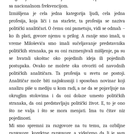
sa nacionalnom frekvencijom.
Izmišljena je cela jedna kategorija ljudi, cela jedna
profesija, koja liči i na starlete, ta profesija se naziva
politički analitičari. O čemu oni pametuju, vidi se odmah –
ko ih plati, govore njemu u prilog. A ranije smo imali, u
vreme Miloševića smo imali sučeljavanje predstavnika
političkih stranaka, pa su oni razmenjivali mišljenje, pa su
se hvatali ukoštac oko pojedinih ideja ili pojedinih
postupaka. Ovako ne možete oka otvoriti od navodnih
političkih analitičara. Ta profesija u svetu ne postoji.
Analitičar može biti najiskusniji i sposoban novinar koji
analizu piše u mediju u kom radi, a ne da se pojavljuje na
okruglim stolovima i da oni dolaze umesto političkih
stranaka, da oni predstavljaju politički život. E, to je ono
što ne valja i što se mora menjati. Ima tu čitav niz
pojedinosti.
Mi smo spremni za razgovore na tu temu, za ozbiljne
razgovore, korektne razgovore, a videćemo da li je sam