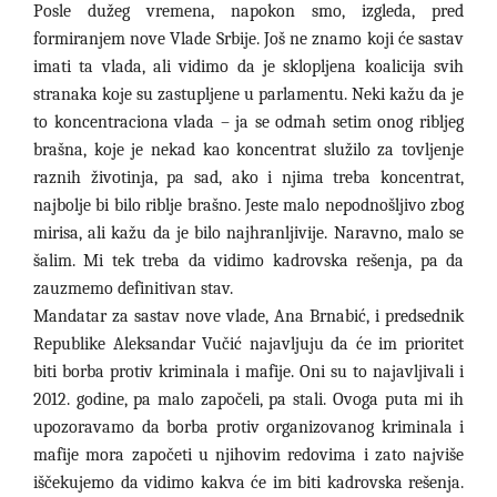
Posle dužeg vremena, napokon smo, izgleda, pred
formiranjem nove Vlade Srbije. Još ne znamo koji će sastav
imati ta vlada, ali vidimo da je sklopljena koalicija svih
stranaka koje su zastupljene u parlamentu. Neki kažu da je
to koncentraciona vlada – ja se odmah setim onog ribljeg
brašna, koje je nekad kao koncentrat služilo za tovljenje
raznih životinja, pa sad, ako i njima treba koncentrat,
najbolje bi bilo riblje brašno. Jeste malo nepodnošljivo zbog
mirisa, ali kažu da je bilo najhranljivije. Naravno, malo se
šalim. Mi tek treba da vidimo kadrovska rešenja, pa da
zauzmemo definitivan stav.
Mandatar za sastav nove vlade, Ana Brnabić, i predsednik
Republike Aleksandar Vučić najavljuju da će im prioritet
biti borba protiv kriminala i mafije. Oni su to najavljivali i
2012. godine, pa malo započeli, pa stali. Ovoga puta mi ih
upozoravamo da borba protiv organizovanog kriminala i
mafije mora započeti u njihovim redovima i zato najviše
iščekujemo da vidimo kakva će im biti kadrovska rešenja.