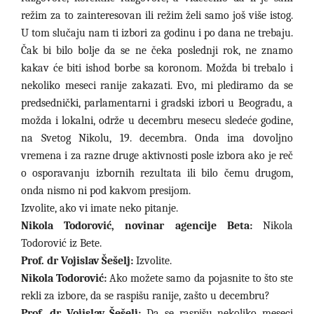
režim za to zainteresovan ili režim želi samo još više istog.
U tom slučaju nam ti izbori za godinu i po dana ne trebaju.
Čak bi bilo bolje da se ne čeka poslednji rok, ne znamo
kakav će biti ishod borbe sa koronom. Možda bi trebalo i
nekoliko meseci ranije zakazati. Evo, mi plediramo da se
predsednički, parlamentarni i gradski izbori u Beogradu, a
možda i lokalni, održe u decembru mesecu sledeće godine,
na Svetog Nikolu, 19. decembra. Onda ima dovoljno
vremena i za razne druge aktivnosti posle izbora ako je reč
o osporavanju izbornih rezultata ili bilo čemu drugom,
onda nismo ni pod kakvom presijom.
Izvolite, ako vi imate neko pitanje.
Nikola Todorović, novinar agencije Beta:
Nikola
Todorović iz Bete.
Prof. dr Vojislav Šešelj:
Izvolite.
Nikola Todorović:
Ako možete samo da pojasnite to što ste
rekli za izbore, da se raspišu ranije, zašto u decembru?
Prof. dr Vojislav Šešelj:
Da se raspišu nekoliko meseci