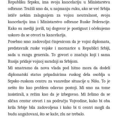
Republiku Srpsku, ima svoju kancelariju u Ministarstvu
odbrane. Tražili smo da, u najmanju ruku, ako se već Srbija
ističe nekim zalaganjem za vojnu neutralnost, svoju
kancelariju ima i Ministarstvo odbrane Ruske Federacije.
Kako su mediji javili, taj dogovor je postignut i očekujemo
uskoro da se otvori ta kancelarija.
Posebno smo zadovoljni činjenicom da je vojni diplomata,
predstavnik ruske vojske i mornarice u Republici Srbiji,
sada u rangu generala. To govori o značaju koji i sama
Rusija pridaje vojnoj saradnji sa Srbijom.
Mi smatramo da nova vlada pod hitno mora da dodeli
diplomatski status pripadnicima ruskog dela osoblja u
Srpsko-ruskom centru za vanredne situacije u Nišu. To je
nešto što kao problem odavno postoji. Mi smo na tome
insistirali, a režim kao da je izbegavao. Mi želimo da se
sličan centar otvori i na području Vojvodine, kako bi oba
krila Srbije bila zadovoljena i kako bi ti centri mogli da
budu angažovani, što se kaže, zlu ne trebalo.