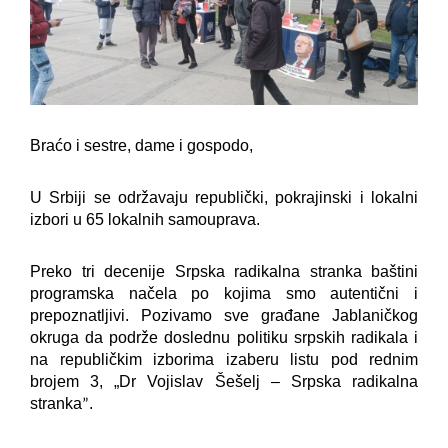
Braćo i sestre, dame i gospodo,
U Srbiji se održavaju republički, pokrajinski i lokalni
izbori u 65 lokalnih samouprava.
Preko tri decenije Srpska radikalna stranka baštini
programska načela po kojima smo autentični i
prepoznatljivi. Pozivamo sve građane Jablaničkog
okruga da podrže doslednu politiku srpskih radikala i
na republičkim izborima izaberu listu pod rednim
brojem 3, „Dr Vojislav Šešelj – Srpska radikalna
stranka
.
”