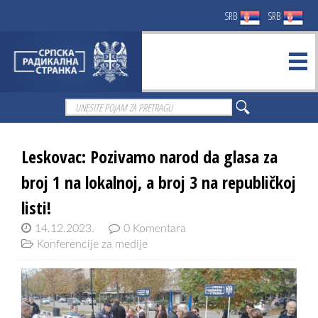
SRB
SRB
Leskovac: Pozivamo narod da glasa za
broj 1 na lokalnoj, a broj 3 na republičkoj
listi!
14.12.2023.
0 Komentara
Konferencije za medije