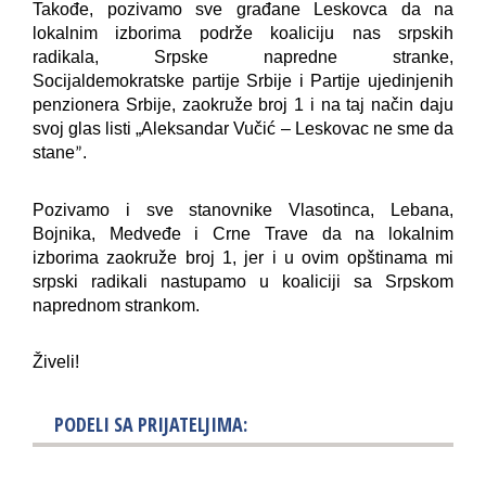
Takođe, pozivamo sve građane Leskovca da na
lokalnim izborima podrže koaliciju nas srpskih
radikala, Srpske napredne stranke,
Socijaldemokratske partije Srbije i Partije ujedinjenih
penzionera Srbije, zaokruže broj 1 i na taj način daju
svoj glas listi „Aleksandar Vučić – Leskovac ne sme da
stane
.
”
Pozivamo i sve stanovnike Vlasotinca, Lebana,
Bojnika, Medveđe i Crne Trave da na lokalnim
izborima zaokruže broj 1, jer i u ovim opštinama mi
srpski radikali nastupamo u koaliciji sa Srpskom
naprednom strankom.
Živeli!
PODELI SA PRIJATELJIMA: