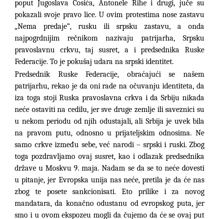
poput Jugoslava Ćosića, Antonele Rihe i drugi, juče su
pokazali svoje pravo lice. U ovim protestima nose zastavu
„Nema predaje
”
,
rusku ili srpsku zastavu, a onda
najpogrdnijim
rečnikom nazivaju patrijarha, Srpsku
pravoslavnu crkvu, taj susret, a i predsednika Ruske
Federacije. To je pokušaj udara na srpski identitet.
Predsednik Ruske Federacije, obraćajući se našem
patrijarhu, rekao je da oni rade na očuvanju identiteta, da
iza toga stoji Ruska pravoslavna crkva i da Srbiju nikada
neće ostaviti na cedilu, jer sve druge zemlje ili saveznici su
u nekom periodu od njih odustajali, ali Srbija je uvek bila
na pravom putu, odnosno u prijateljskim odnosima. Ne
samo crkve između sebe, već narodi – srpski i ruski. Zbog
toga pozdravljamo ovaj susret, kao i odlazak predsednika
države u Moskvu 9. maja. Nadam se da se to neće dovesti
u pitanje, jer Evropska unija nas neće, pretila je da će nas
zbog te posete sankcionisati. Eto prilike i za novog
mandatara, da konačno odustanu od evropskog puta, jer
smo i u ovom ekspozeu mogli da čujemo da će se ovaj put