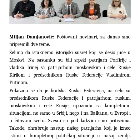
Miljan Damjanović:
Poštovani novinari, za danas smo
pripremili dve teme.
Želimo da istaknemo istorijski susret koji se desio juče u
Moskvi. Na sastanku su bili srpski patrijarh Porfirije i
vladika Irinej sa patrijarhom moskovskim i cele Rusije
Kirilom i predsednikom Ruske Federacije Vladimirom
Putinom.
Pokazalo se da je bratska Ruska Federacija, na čelu sa
predsednikom Ruske Federacije i patrijarhom ruskim,
moskovskim i cele Rusije, upoznata sa kompletnom
situacijom, ne samo u Srbiji, nego i na Balkanu, u Evropi i
u čitavom svetu. Svesni su pod kakvim smo pritiscima.
Takođe, ohrabruje nastup našeg patrijarha koji je izneo
istinu o kompletnoj političkoj situaciji u našoj zemlji.