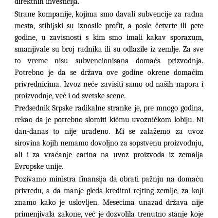
direktnih investicija.
Strane kompanije, kojima smo davali subvencije za radna
mesta, stihijski su iznosile profit, a posle četvrte ili pete
godine, u zavisnosti s kim smo imali kakav sporazum,
smanjivale su broj radnika ili su odlazile iz zemlje. Za sve
to vreme nisu subvencionisana domaća prizvodnja.
Potrebno je da se država ove godine okrene domaćim
privrednicima. Izvoz neće zavisiti samo od naših napora i
proizvodnje, već i od svetske scene.
Predsednik Srpske radikalne stranke je, pre mnogo godina,
rekao da je potrebno slomiti kičmu uvozničkom lobiju. Ni
dan-danas to nije urađeno. Mi se zalažemo za uvoz
sirovina kojih nemamo dovoljno za sopstvenu proizvodnju,
ali i za vraćanje carina na uvoz proizvoda iz zemalja
Evropske unije.
Pozivamo ministra finansija da obrati pažnju na domaću
privredu, a da manje gleda kreditni rejting zemlje, za koji
znamo kako je uslovljen. Mesecima unazad država nije
primenjivala zakone, već je dozvolila trenutno stanje koje