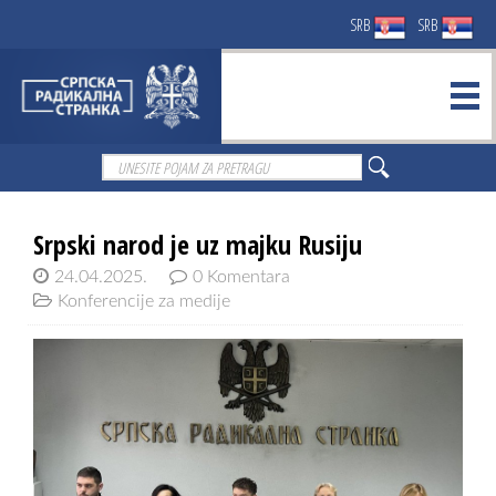
SRB
SRB
Srpski narod je uz majku Rusiju
24.04.2025.
0 Komentara
Konferencije za medije