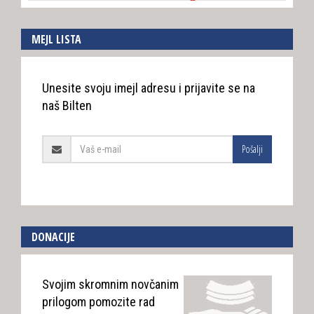
MEJL LISTA
Unesite svoju imejl adresu i prijavite se na
naš Bilten
Pošalji
DONACIJE
Svojim skromnim novčanim
prilogom pomozite rad