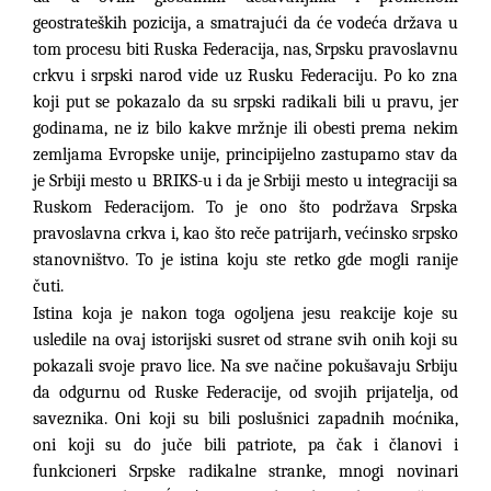
geostrateških pozicija, a smatrajući da će vodeća država u
tom procesu biti Ruska Federacija, nas, Srpsku pravoslavnu
crkvu i srpski narod vide uz Rusku Federaciju. Po ko zna
koji put se pokazalo da su srpski radikali bili u pravu, jer
godinama, ne iz bilo kakve mržnje ili obesti prema nekim
zemljama Evropske unije, principijelno zastupamo stav da
je Srbiji mesto u BRIKS-u i da je Srbiji mesto u integraciji sa
Ruskom Federacijom. To je ono što podržava Srpska
pravoslavna crkva i, kao što reče patrijarh, većinsko srpsko
stanovništvo. To je istina koju ste retko gde mogli ranije
čuti.
Istina koja je nakon toga ogoljena jesu reakcije koje su
usledile na ovaj istorijski susret od strane svih onih koji su
pokazali svoje pravo lice. Na sve načine pokušavaju Srbiju
da odgurnu od Ruske Federacije, od svojih prijatelja, od
saveznika. Oni koji su bili poslušnici zapadnih moćnika,
oni koji su do juče bili patriote, pa čak i članovi i
funkcioneri Srpske radikalne stranke, mnogi novinari