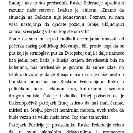
Raduje nas to što predsednik Ruske Federacije apsolutno
razume naše stavove. Istakao je, citiram: „Znamo da
situacija na Balkanu nije jednostavna. Poznata su nam
vaša nastojanja da ojačate poziciju Srbije, uključujući
značaj svesrpskog sabora koji ste održali”.
Znate da smo mi srpski radikali decenijama unazad, od
početka našeg političkog delovanja, bili protiv toga da se
put koji je strmoglav, put ka Evropskoj uniji, i dalje nameće
kao jedini put. Kada je Rusija krajem devedesetih bila na
kolenima, naš predsednik je govorio da sunce izlazi na
Istoku. Govorio je da će Rusija ojačati i da je naše mesto u
bratskim odnosima sa Ruskom Federacijom. Kako u
političkom, tako i ekonomskom, kulturnom i svakom
drugom smislu. Čak je i vladika Irinej podsetio da je
blaženopočivši patrijarh Irinej isticao da naš mali čamac,
misleći na Srbiju, ploveći nemirnim morem, uvek treba da
bude vezan za veliki ruski brod. Tog smo stanovišta.
Patrijarh Porfirije je predsedniku Ruske Federacije rekao
da u ovim globalnim dešavanjima i promenom