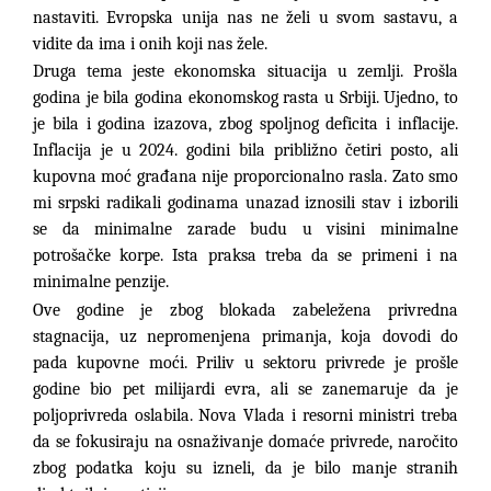
nastaviti. Evropska unija nas ne želi u svom sastavu, a
vidite da ima i onih koji nas žele.
Druga tema jeste ekonomska situacija u zemlji. Prošla
godina je bila godina ekonomskog rasta u Srbiji. Ujedno, to
je bila i godina izazova, zbog spoljnog deficita i inflacije.
Inflacija je u 2024. godini bila približno četiri posto, ali
kupovna moć građana nije proporcionalno rasla. Zato smo
mi srpski radikali godinama unazad iznosili stav i izborili
se da minimalne zarade budu u visini minimalne
potrošačke korpe. Ista praksa treba da se primeni i na
minimalne penzije.
Ove godine je zbog blokada zabeležena privredna
stagnacija, uz nepromenjena primanja, koja dovodi do
pada kupovne moći. Priliv u sektoru privrede je prošle
godine bio pet milijardi evra, ali se zanemaruje da je
poljoprivreda oslabila. Nova Vlada i resorni ministri treba
da se fokusiraju na osnaživanje domaće privrede, naročito
zbog podatka koju su izneli, da je bilo manje stranih