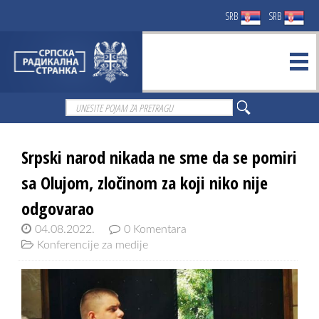
SRB
SRB
Srpski narod nikada ne sme da se pomiri
sa Olujom, zločinom za koji niko nije
odgovarao
04.08.2022.
0 Komentara
Konferencije za medije