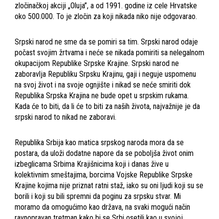
zločinačkoj akciji „Oluja”, a od 1991. godine iz cele Hrvatske
oko 500.000. To je zločin za koji nikada niko nije odgovarao.
Srpski narod ne sme da se pomiri sa tim. Srpski narod odaje
počast svojim žrtvama i neće se nikada pomiriti sa nelegalnom
okupacijom Republike Srpske Krajine. Srpski narod ne
zaboravlja Republiku Srpsku Krajinu, gaji i neguje uspomenu
na svoj život i na svoje ognjište i nikad se neće smiriti dok
Republika Srpska Krajina ne bude opet u srpskim rukama.
Kada će to biti, da li će to biti za naših života, najvažnije je da
srpski narod to nikad ne zaboravi.
Republika Srbija kao matica srpskog naroda mora da se
postara, da uloži dodatne napore da se poboljša život onim
izbeglicama Srbima Krajišnicima koji i danas žive u
kolektivnim smeštajima, borcima Vojske Republike Srpske
Krajine kojima nije priznat ratni staž, iako su oni ljudi koji su se
borili i koji su bili spremni da poginu za srpsku stvar. Mi
moramo da omogućimo kao država, na svaki mogući način
ravnopravan tretman kako bi se Srbi osetili kao u svojoj