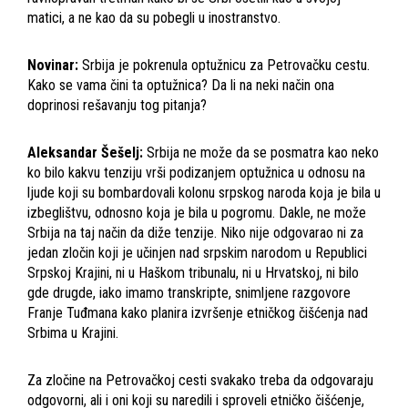
matici, a ne kao da su pobegli u inostranstvo.
Novinar:
Srbija je pokrenula optužnicu za Petrovačku cestu.
Kako se vama čini ta optužnica? Da li na neki način ona
doprinosi rešavanju tog pitanja?
Aleksandar Šešelj:
Srbija ne može da se posmatra kao neko
ko bilo kakvu tenziju vrši podizanjem optužnica u odnosu na
ljude koji su bombardovali kolonu srpskog naroda koja je bila u
izbeglištvu, odnosno koja je bila u pogromu. Dakle, ne može
Srbija na taj način da diže tenzije. Niko nije odgovarao ni za
jedan zločin koji je učinjen nad srpskim narodom u Republici
Srpskoj Krajini, ni u Haškom tribunalu, ni u Hrvatskoj, ni bilo
gde drugde, iako imamo transkripte, snimljene razgovore
Franje Tuđmana kako planira izvršenje etničkog čišćenja nad
Srbima u Krajini.
Za zločine na Petrovačkoj cesti svakako treba da odgovaraju
odgovorni, ali i oni koji su naredili i sproveli etničko čišćenje,