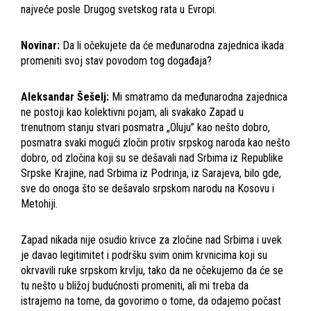
najveće posle Drugog svetskog rata u Evropi.
Novinar:
Da li očekujete da će međunarodna zajednica ikada
promeniti svoj stav povodom tog događaja?
Aleksandar Šešelj:
Mi smatramo da međunarodna zajednica
ne postoji kao kolektivni pojam, ali svakako Zapad u
trenutnom stanju stvari posmatra „Oluju” kao nešto dobro,
posmatra svaki mogući zločin protiv srpskog naroda kao nešto
dobro, od zločina koji su se dešavali nad Srbima iz Republike
Srpske Krajine, nad Srbima iz Podrinja, iz Sarajeva, bilo gde,
sve do onoga što se dešavalo srpskom narodu na Kosovu i
Metohiji.
Zapad nikada nije osudio krivce za zločine nad Srbima i uvek
je davao legitimitet i podršku svim onim krvnicima koji su
okrvavili ruke srpskom krvlju, tako da ne očekujemo da će se
tu nešto u bližoj budućnosti promeniti, ali mi treba da
istrajemo na tome, da govorimo o tome, da odajemo počast