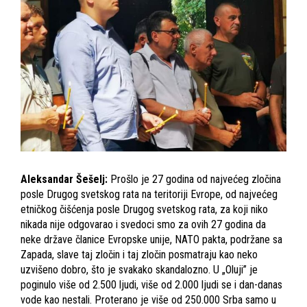
Aleksandar Šešelj:
Prošlo je 27 godina od najvećeg zločina
posle Drugog svetskog rata na teritoriji Evrope, od najvećeg
etničkog čišćenja posle Drugog svetskog rata, za koji niko
nikada nije odgovarao i svedoci smo za ovih 27 godina da
neke države članice Evropske unije, NATO pakta, podržane sa
Zapada, slave taj zločin i taj zločin posmatraju kao neko
uzvišeno dobro, što je svakako skandalozno. U „Oluji” je
poginulo više od 2.500 ljudi, više od 2.000 ljudi se i dan-danas
vode kao nestali. Proterano je više od 250.000 Srba samo u