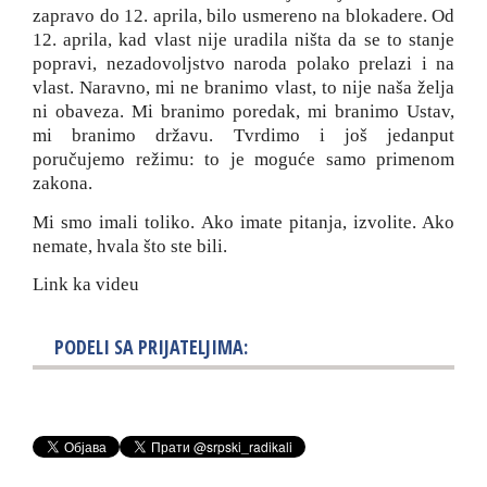
zapravo do 12. aprila, bilo usmereno na blokadere. Od
12. aprila, kad vlast nije uradila ništa da se to stanje
popravi, nezadovoljstvo naroda polako prelazi i na
vlast. Naravno, mi ne branimo vlast, to nije naša želja
ni obaveza. Mi branimo poredak, mi branimo Ustav,
mi branimo državu. Tvrdimo i još jedanput
poručujemo režimu: to je moguće samo primenom
zakona.
Mi smo imali toliko. Ako imate pitanja, izvolite. Ako
nemate, hvala što ste bili.
Link ka videu
PODELI SA PRIJATELJIMA: