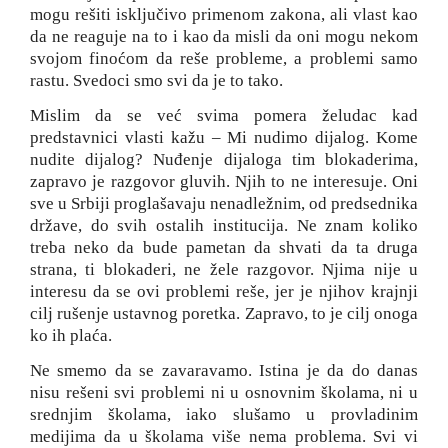
mogu rešiti isključivo primenom zakona, ali vlast kao
da ne reaguje na to i kao da misli da oni mogu nekom
svojom finoćom da reše probleme, a problemi samo
rastu. Svedoci smo svi da je to tako.
Mislim da se već svima pomera želudac kad
predstavnici vlasti kažu – Mi nudimo dijalog. Kome
nudite dijalog? Nuđenje dijaloga tim blokaderima,
zapravo je razgovor gluvih. Njih to ne interesuje. Oni
sve u Srbiji proglašavaju nenadležnim, od predsednika
države, do svih ostalih institucija. Ne znam koliko
treba neko da bude pametan da shvati da ta druga
strana, ti blokaderi, ne žele razgovor. Njima nije u
interesu da se ovi problemi reše, jer je njihov krajnji
cilj rušenje ustavnog poretka. Zapravo, to je cilj onoga
ko ih plaća.
Ne smemo da se zavaravamo. Istina je da do danas
nisu rešeni svi problemi ni u osnovnim školama, ni u
srednjim školama, iako slušamo u provladinim
medijima da u školama više nema problema. Svi vi