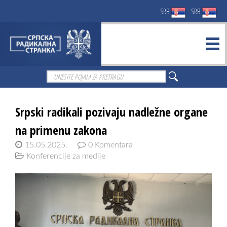
SRB
SRB
Srpski radikali pozivaju nadležne organe
na primenu zakona
15.05.2025.
0 Komentara
Konferencije za medije