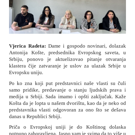
Vjerica Radeta:
Dame i gospodo novinari, dolazak
Antonija Košte, predsednika Evropskog saveta, u
Srbiju, ponovo je aktuelizovao pitanje otvaranja
klastera čije zatvaranje je uslov za ulazak Srbije u
Evropsku uniju.
Po ko zna koji put predstavnici naše vlasti su čuli
samo pridike, predavanje o stanju ljudskih prava i
medija u Srbiji. Sada imamo i opšti zaključak. Kaže
Košta da je lopta u našem dvorištu, kao da je neko od
predstavnika vlasti odgovoran za ono što se dešava
danas u Republici Srbiji.
Priča o Evropskoj uniji je do Koštinog dolaska
potpuno zaboravljena. Jasno vam je svima da to više u