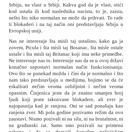
Srbiju, na vlast u Srbiji. Kakva god da je vlast, otići
kod ustaša ili kod naslednika nacista, to je, zaista,
nešto što niko normalan ne može da prihvati. To rade
ti blokaderi i na taj način oni predstavljaju Srbiju u
Evropskoj uniji.
Nas ne interesuje šta misli taj ustašino, kako ga ja
zovem, Picula i šta misli taj Bosanac, šta misle ostale
ustaše i šta misli taj Britanac koji ima neke primedbe.
Ne interesuje nas to. Interesuje nas da se u ovoj državi
konačno uspostavi normalan način funkcionisanja.
Ovo što se ponekad možda i čini da je normalno i što
nam tako predstavljaju u medijima, bojimo se da će
eskalirati nečim veoma ozbiljnim i nečim veoma
opasnim. Činjenica jeste da je znatno smanjen broj
ljudi koji prate takozvane blokadere, ali zver je
najopasnija kad je ranjena. Oni se sad ponašaju kao
ranjena zver. Mi pola godine pozivamo režim da ovo
zaustavi. Nismo pozivali ni na silu, ni na brutalnost, ni
na građanski rat. Samo smo pozivali na primenu
zakona i da se dozvoli konačno policijskim