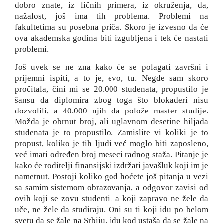
dobro znate, iz ličnih primera, iz okruženja, da,
nažalost, još ima tih problema. Problemi na
fakultetima su posebna priča. Skoro je izvesno da će
ova akademska godina biti izgubljena i tek će nastati
problemi.
Još uvek se ne zna kako će se polagati završni i
prijemni ispiti, a to je, evo, tu. Negde sam skoro
pročitala, čini mi se 20.000 studenata, propustilo je
šansu da diplomira zbog toga što blokaderi nisu
dozvolili, a 40.000 njih da polože master studije.
Možda je obrnut broj, ali uglavnom desetine hiljada
studenata je to propustilo. Zamislite vi koliki je to
propust, koliko je tih ljudi već moglo biti zaposleno,
već imati određen broj meseci radnog staža. Pitanje je
kako će roditelji finansijski izdržati javašluk koji im je
nametnut. Postoji koliko god hoćete još pitanja u vezi
sa samim sistemom obrazovanja, a odgovor zavisi od
ovih koji se zovu studenti, a koji zapravo ne žele da
uče, ne žele da studiraju. Oni su ti koji idu po belom
svetu da se žale na Srbiju, idu kod ustaša da se žale na