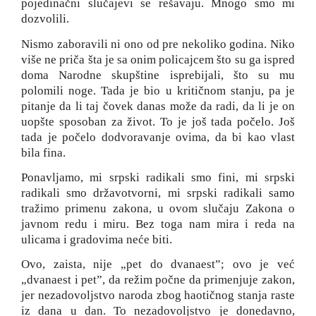
pojedinačni slučajevi se rešavaju. Mnogo smo mi
dozvolili.
Nismo zaboravili ni ono od pre nekoliko godina. Niko
više ne priča šta je sa onim policajcem što su ga ispred
doma Narodne skupštine isprebijali, što su mu
polomili noge. Tada je bio u kritičnom stanju, pa je
pitanje da li taj čovek danas može da radi, da li je on
uopšte sposoban za život. To je još tada počelo. Još
tada je počelo dodvoravanje ovima, da bi kao vlast
bila fina.
Ponavljamo, mi srpski radikali smo fini, mi srpski
radikali smo državotvorni, mi srpski radikali samo
tražimo primenu zakona, u ovom slučaju Zakona o
javnom redu i miru. Bez toga nam mira i reda na
ulicama i gradovima neće biti.
Ovo, zaista, nije „pet do dvanaest”; ovo je već
„dvanaest i pet”, da režim počne da primenjuje zakon,
jer nezadovoljstvo naroda zbog haotičnog stanja raste
iz dana u dan. To nezadovoljstvo je donedavno,