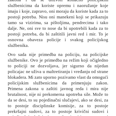
službenicima da koriste opremu i naoružanje koje
imaju i koje, zapravo, oni moraju da koriste kada za to
postoji potreba. Nisu oni manekeni koji se prikazuju
tamo sa vizirima, sa pištoljima, pendrecima i tako
dalje. Ne, oni sve to nose da bi upotrebili kada za to
postoji potreba, da bi zaštitili javni red i mir. To je
osnovna obaveza policije i svakog policijskog
službenika.
Ovo sada nije primedba na policiju, na policijske
službenike. Ovo je primedba na režim koji očigledno
to policiji ne dozvoljava, jer sigurno da nijedan
policajac ne uživa u maltretiranju i vređanju od strane
blokadera. Mi zato uporno pozivamo vlast da omogući
policijskim službenicima da primenjuju zakon.
Primena zakona u zaštiti javnog reda i mira nije
brutalnost, nije ni prekomerna upotreba sile. Može to
da se desi, to su pojedinačni slučajevi, ako se desi, za
to postoje disciplinske komisije, za to postoje
prekršajni sudovi, za to postoje krivični sudovi i