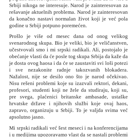
Srbiji nikoga ne interesuje. Narod je zainteresovan za
rešavanje aktuelnih problema. Narod je zainteresovan
da konačno nastavi normalan život koji je već pola
godine u Srbiji potpuno poremećen.
Prošlo je više od mesec dana od onog velikog
svenarodnog skupa. Bio je veliki, bio je veličanstven,
učestvovali smo i mi srpski radikali. Ali, postojalo je
obećanje vlasti da će posle tog skupa Srbija da kaže da
je dosta ovog haosa i da će se zaustaviti svi loši potezi
i sve nezakonite radnje takozvanih blokadera.
Nažalost, nije se desilo ono što je narod očekivao.
Nisu rešeni problemi koje su izazvali rektori, dekani,
profesori, studenti koji ne žele da studiraju, koji su,
pre svega, plaćenici britanske ambasade, ustaške
hrvatske države i njihovih službi koje ovaj haos,
zapravo, organizuju u Srbiji. To je valjda svima već
apsolutno jasno.
Mi srpski radikali već šest meseci i na konferencijama
i u medijima upozoravamo vlast da se nastali problemi