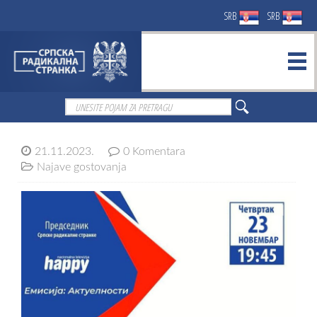
SRB
SRB
21.11.2023.
0 Komentara
Najave gostovanja