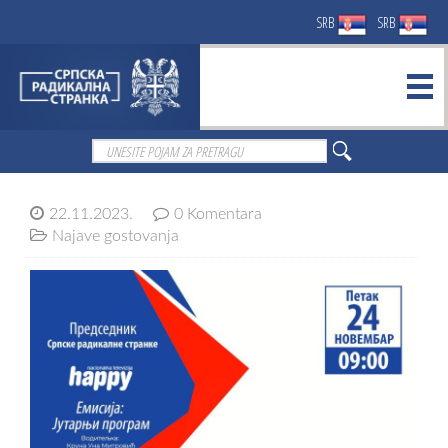
SRB
SRB
22.11.2023.
0 Komentara
Najave gostovanja