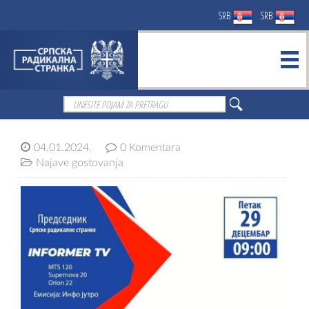
SRB
SRB
04.01.2024.
0 Komentara
Najave gostovanja