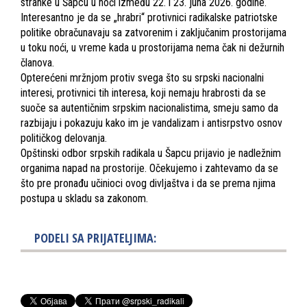
stranke u Šapcu u noći između 22. i 23. juna 2026. godine.
Interesantno je da se „hrabri“ protivnici radikalske patriotske
politike obračunavaju sa zatvorenim i zaključanim prostorijama
u toku noći, u vreme kada u prostorijama nema čak ni dežurnih
članova.
Opterećeni mržnjom protiv svega što su srpski nacionalni
interesi, protivnici tih interesa, koji nemaju hrabrosti da se
suoče sa autentičnim srpskim nacionalistima, smeju samo da
razbijaju i pokazuju kako im je vandalizam i antisrpstvo osnov
političkog delovanja.
Opštinski odbor srpskih radikala u Šapcu prijavio je nadležnim
organima napad na prostorije. Očekujemo i zahtevamo da se
što pre pronađu učinioci ovog divljaštva i da se prema njima
postupa u skladu sa zakonom.
PODELI SA PRIJATELJIMA: