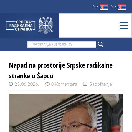
SRB
SRB
Napad na prostorije Srpske radikalne
stranke u Šapcu
23.06.2026.
0 Komentara
Saopštenja