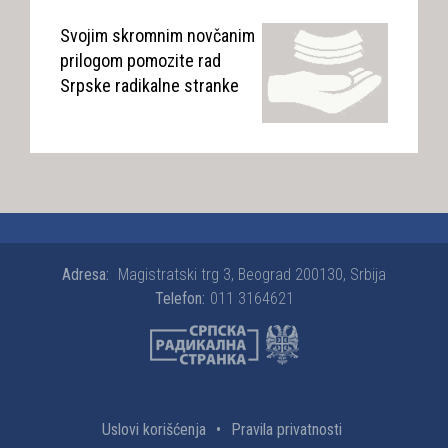
Svojim skromnim novčanim
prilogom pomozite rad
Srpske radikalne stranke
Adresa:
Magistratski trg 3, Beograd 200130, Srbija
Telefon:
011 3164621
Uslovi korišćenja
•
Pravila privatnosti