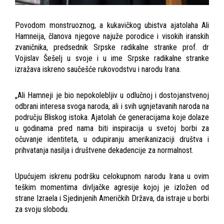
Povodom monstruoznog, a kukavičkog ubistva ajatolaha Ali
Hamneija, članova njegove najuže porodice i visokih iranskih
zvaničnika, predsednik Srpske radikalne stranke prof. dr
Vojislav Šešelj u svoje i u ime Srpske radikalne stranke
izražava iskreno saučešće rukovodstvu i narodu Irana.
„Ali Hamneji je bio nepokolebljiv u odlučnoj i dostojanstvenoj
odbrani interesa svoga naroda, ali i svih ugnjetavanih naroda na
području Bliskog istoka. Ajatolah će generacijama koje dolaze
u godinama pred nama biti inspiracija u svetoj borbi za
očuvanje identiteta, u odupiranju amerikanizaciji društva i
prihvatanja nasilja i društvene dekadencije za normalnost.
Upućujem iskrenu podršku celokupnom narodu Irana u ovim
teškim momentima divljačke agresije kojoj je izložen od
strane Izraela i Sjedinjenih Američkih Država, da istraje u borbi
za svoju slobodu.