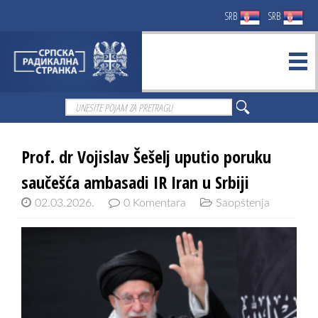
SRB
SRB
Prof. dr Vojislav Šešelj uputio poruku
saučešća ambasadi IR Iran u Srbiji
02.03.2026.
0 Komentara
Saopštenja