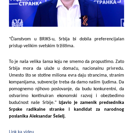
"Članstvom u BRIKS-u, Srbija bi dobila preferencijalan
pristup velikim svetskim tržištima.
To je naša velika šansa koju ne smemo da propustimo. Zato
Srbija mora da ulaže u domaću, nacionalnu privredu.
Umesto što se stotine miliona evra daju strancima, stranim
kompanijama, subvencije treba da damo našim ljudima. Da
pomognemo njihovo poslovanje, da budu konkurentni, da
ostvarimo kontinuiran ekonomski razvoj i obezbedimo
budućnost naše Srbije."
izjavio je zamenik predsednika
Srpske radikalne stranke i kandidat za narodnog
poslanika Aleksandar Šešelj.
Link ka videu