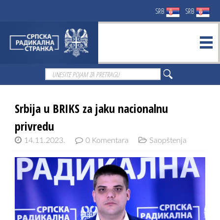
SRB
SRB
Srbija u BRIKS za jaku nacionalnu
privredu
14.11.2023.
0 Komentara
Saopštenja