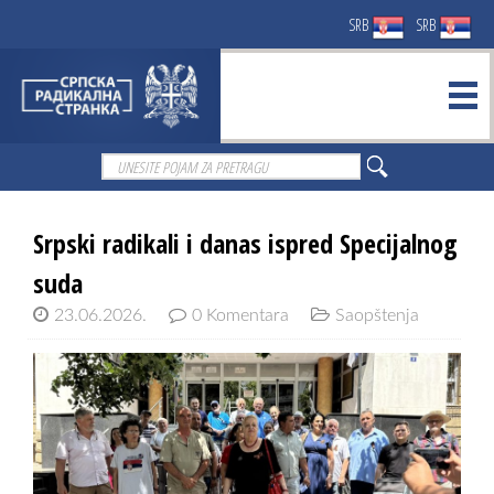
SRB
SRB
Srpski radikali i danas ispred Specijalnog
suda
23.06.2026.
0 Komentara
Saopštenja