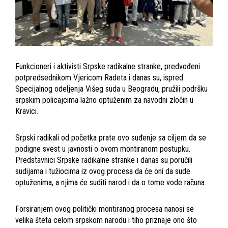
Funkcioneri i aktivisti Srpske radikalne stranke, predvođeni
potpredsednikom Vjericom Radeta i danas su, ispred
Specijalnog odeljenja Višeg suda u Beogradu, pružili podršku
srpskim policajcima lažno optuženim za navodni zločin u
Kravici.
Srpski radikali od početka prate ovo suđenje sa ciljem da se
podigne svest u javnosti o ovom montiranom postupku.
Predstavnici Srpske radikalne stranke i danas su poručili
sudijama i tužiocima iz ovog procesa da će oni da sude
optuženima, a njima će suditi narod i da o tome vode računa.
Forsiranjem ovog politički montiranog procesa nanosi se
velika šteta celom srpskom narodu i tiho priznaje ono što