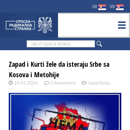
SRB
SRB
Zapad i Kurti žele da isteraju Srbe sa
Kosova i Metohije
19.01.2024.
0 Komentara
Saopštenja