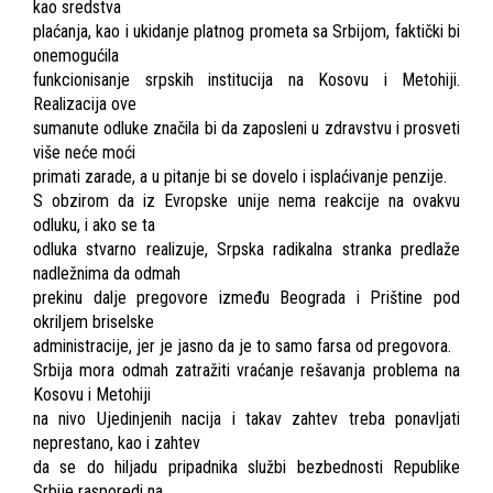
kao sredstva
plaćanja, kao i ukidanje platnog prometa sa Srbijom, faktički bi
onemogućila
funkcionisanje srpskih institucija na Kosovu i Metohiji.
Realizacija ove
sumanute odluke značila bi da zaposleni u zdravstvu i prosveti
više neće moći
primati zarade, a u pitanje bi se dovelo i isplaćivanje penzije.
S obzirom da iz Evropske unije nema reakcije na ovakvu
odluku, i ako se ta
odluka stvarno realizuje, Srpska radikalna stranka predlaže
nadležnima da odmah
prekinu dalje pregovore između Beograda i Prištine pod
okriljem briselske
administracije, jer je jasno da je to samo farsa od pregovora.
Srbija mora odmah zatražiti vraćanje rešavanja problema na
Kosovu i Metohiji
na nivo Ujedinjenih nacija i takav zahtev treba ponavljati
neprestano, kao i zahtev
da se do hiljadu pripadnika službi bezbednosti Republike
Srbije rasporedi na