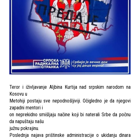
Teror i iživljavanje Aljbina Kurtija nad srpskim narodom na
Kosovu u
Metohiji postaju sve nepodnošljiviji. Očigledno je da njegovi
zapadni mentori i
on neprekidno smišljaju načine koji bi naterali Srbe da počnu
da napuštaju našu
južnu pokrajinu.
Poslednja najava prištinske administracije o ukidanju dinara