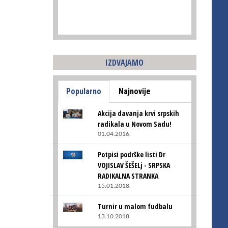
IZDVAJAMO
Popularno
Najnovije
Akcija davanja krvi srpskih
radikala u Novom Sadu!
01.04.2016.
Potpisi podrške listi Dr
VOJISLAV ŠEŠELj - SRPSKA
RADIKALNA STRANKA
15.01.2018.
Turnir u malom fudbalu
13.10.2018.