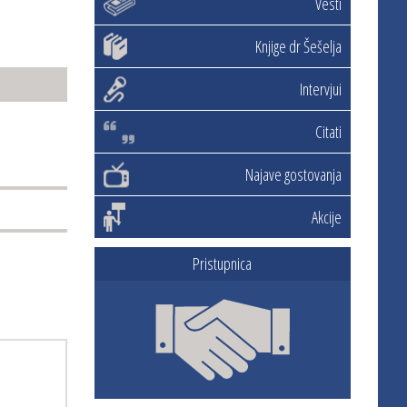
Vesti
Knjige dr Šešelja
Intervjui
Citati
Najave gostovanja
Akcije
Pristupnica