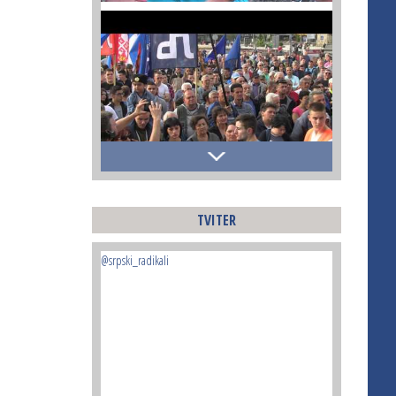
TVITER
@srpski_radikali