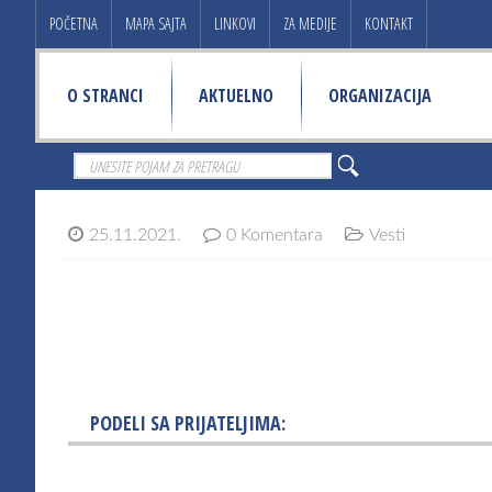
POČETNA
MAPA SAJTA
LINKOVI
ZA MEDIJE
KONTAKT
O STRANCI
AKTUELNO
ORGANIZACIJA
25.11.2021.
0 Komentara
Vesti
PODELI SA PRIJATELJIMA: