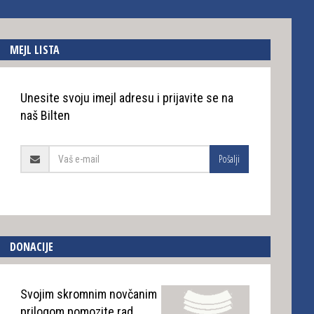
MEJL LISTA
Unesite svoju imejl adresu i prijavite se na
naš Bilten
Pošalji
DONACIJE
Svojim skromnim novčanim
prilogom pomozite rad