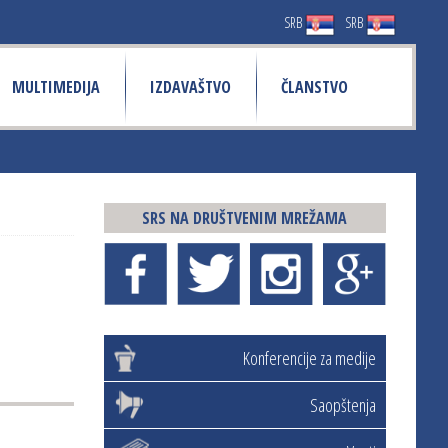
SRB
SRB
MULTIMEDIJA
IZDAVAŠTVO
ČLANSTVO
SRS NA DRUŠTVENIM MREŽAMA
Konferencije za medije
Saopštenja