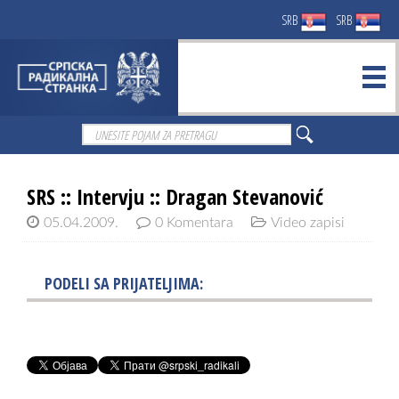
SRB
SRB
SRS :: Intervju :: Dragan Stevanović
05.04.2009.
0 Komentara
Video zapisi
PODELI SA PRIJATELJIMA: