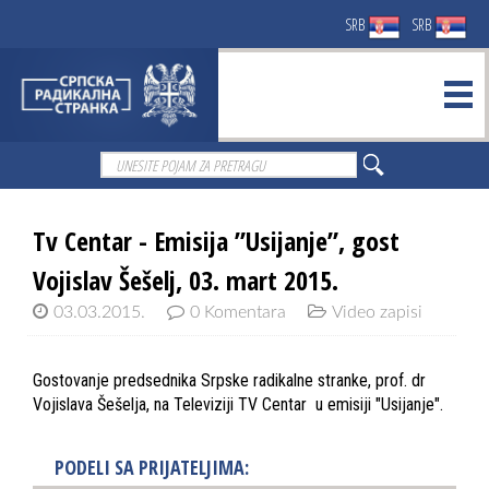
SRB
SRB
Tv Centar - Emisija ”Usijanje”, gost
Vojislav Šešelj, 03. mart 2015.
03.03.2015.
0 Komentara
Video zapisi
Gostovanje predsednika Srpske radikalne stranke, prof. dr
Vojislava Šešelja, na Televiziji TV Centar u emisiji "Usijanje".
PODELI SA PRIJATELJIMA: