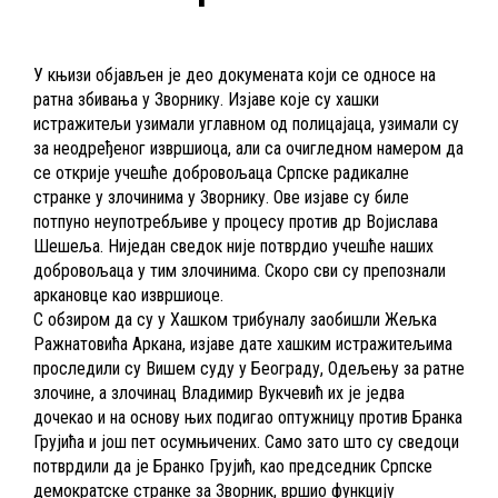
У књизи објављен је део докумената који се односе на
ратна збивања у Зворнику. Изјаве које су хашки
истражитељи узимали углавном од полицајаца, узимали су
за неодређеног извршиоца, али са очигледном намером да
се открије учешће добровољаца Српске радикалне
странке у злочинима у Зворнику. Ове изјаве су биле
потпуно неупотребљиве у процесу против др Војислава
Шешеља. Ниједан сведок није потврдио учешће наших
добровољаца у тим злочинима. Скоро сви су препознали
аркановце као извршиоце.
С обзиром да су у Хашком трибуналу заобишли Жељка
Ражнатовића Аркана, изјаве дате хашким истражитељима
проследили су Вишем суду у Београду, Одељењу за ратне
злочине, а злочинац Владимир Вукчевић их је једва
дочекао и на основу њих подигао оптужницу против Бранка
Грујића и још пет осумњичених. Само зато што су сведоци
потврдили да је Бранко Грујић, као председник Српске
демократске странке за Зворник, вршио функцију