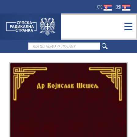
СРБ
SRB