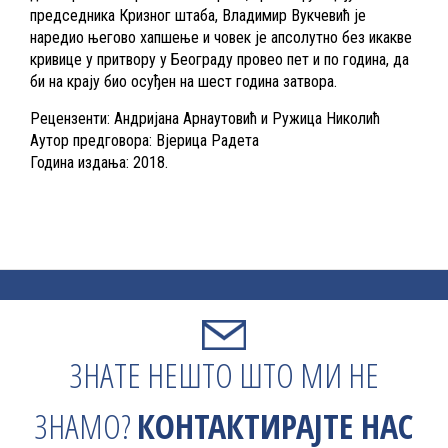
председника Кризног штаба, Владимир Вукчевић је
наредио његово хапшење и човек је апсолутно без икакве
кривице у притвору у Београду провео пет и по година, да
би на крају био осуђен на шест година затвора.
Рецензенти: Андријана Арнаутовић и Ружица Николић
Аутор предговора: Вјерица Радета
Година издања: 2018.
ЗНАТЕ НЕШТО ШТО МИ НЕ
ЗНАМО?
КОНТАКТИРАЈТЕ НАС