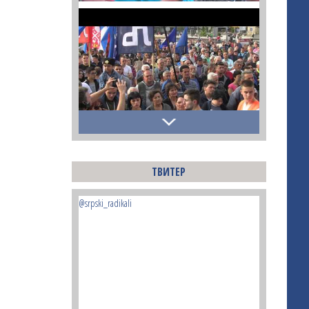
ТВИТЕР
@srpski_radikali