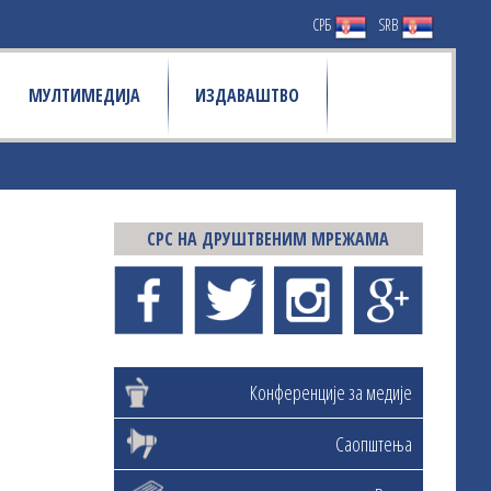
СРБ
SRB
МУЛТИМЕДИЈА
ИЗДАВАШТВО
СРС НА ДРУШТВЕНИМ МРЕЖАМА
Конференције за медије
Саопштења