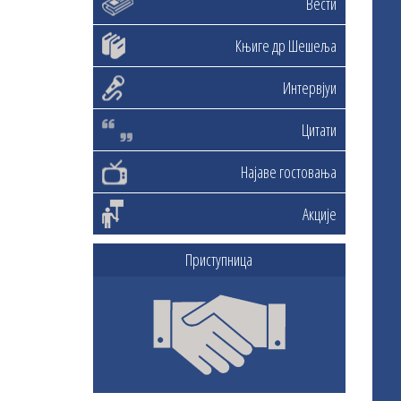
Вести
Књиге др Шешеља
Интервјуи
Цитати
Најаве гостовања
Акције
Приступница