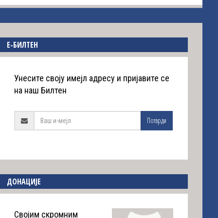
E-БИЛТЕН
Унесите своју имејл адресу и пријавите се
на наш Билтен
Потврди
ДОНАЦИЈЕ
Својим скромним