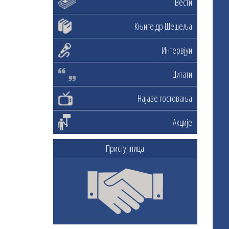
Вести
Књиге др Шешеља
Интервјуи
Цитати
Најаве гостовања
Акције
Приступница