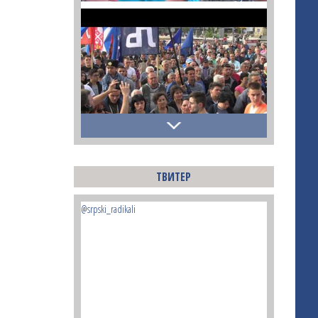
ТВИТЕР
@srpski_radikali