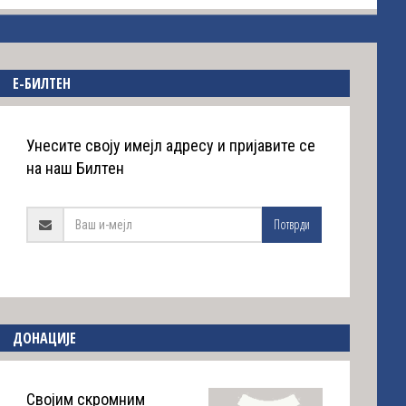
E-БИЛТЕН
Унесите своју имејл адресу и пријавите се
на наш Билтен
Потврди
ДОНАЦИЈЕ
Својим скромним