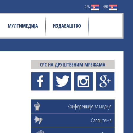
СРБ
SRB
МУЛТИМЕДИЈА
ИЗДАВАШТВО
СРС НА ДРУШТВЕНИМ МРЕЖАМА
Конференције за медије
Саопштења