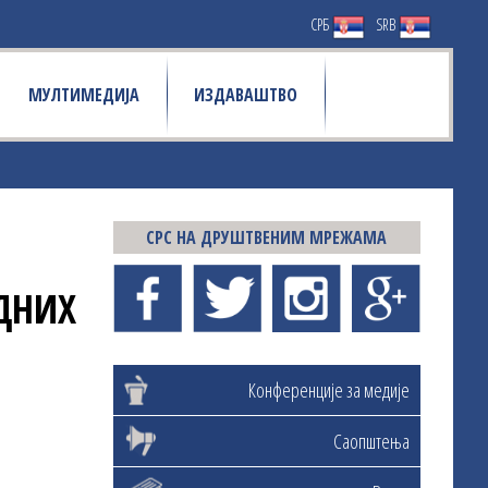
СРБ
SRB
МУЛТИМЕДИЈА
ИЗДАВАШТВО
СРС НА ДРУШТВЕНИМ МРЕЖАМА
ДНИХ
Конференције за медије
Саопштења