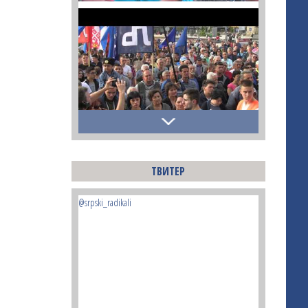
ТВИТЕР
@srpski_radikali