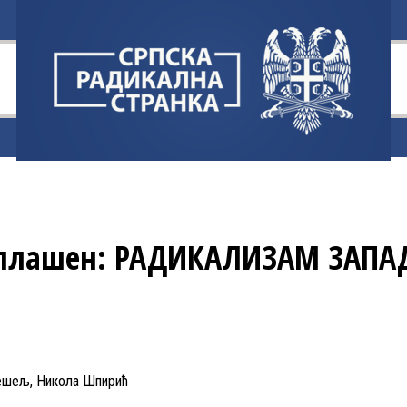
оплашен: РАДИКАЛИЗАМ ЗАПА
ешељ, Никола Шпирић