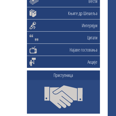
Вести
Књиге др Шешеља
Интервјуи
Цитати
Најаве гостовања
Акције
Приступница