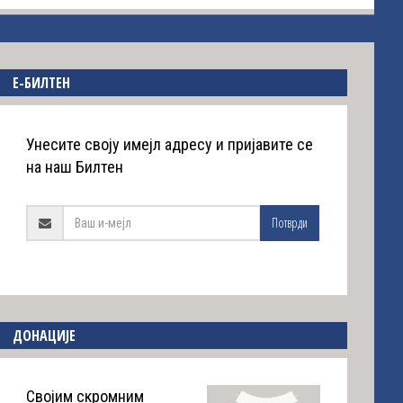
E-БИЛТЕН
Унесите своју имејл адресу и пријавите се
на наш Билтен
Потврди
ДОНАЦИЈЕ
Својим скромним