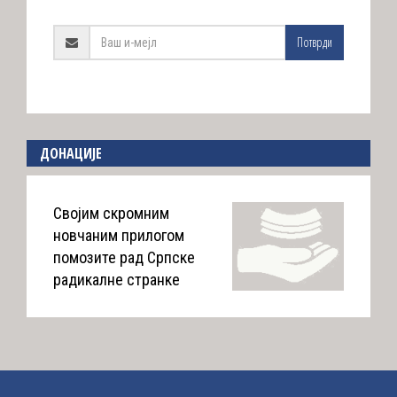
Потврди
ДОНАЦИЈЕ
Својим скромним
новчаним прилогом
помозите рад Српске
радикалне странке