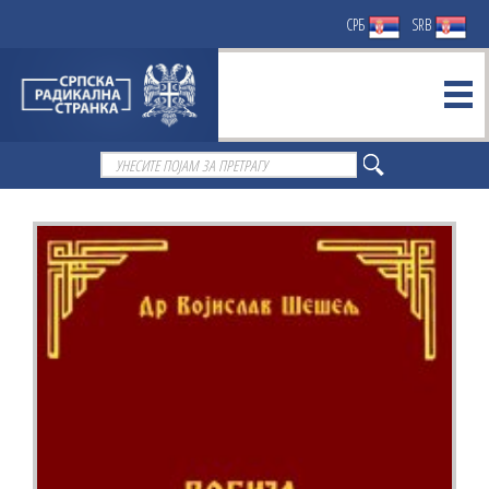
СРБ
SRB