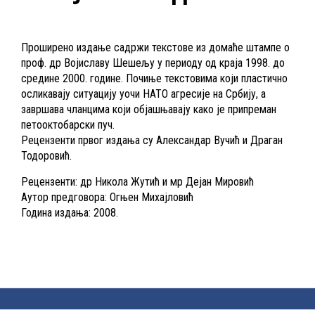
Проширено издање садржи текстове из домаће штампе о
проф. др Војиславу Шешељу у периоду од краја 1998. до
средине 2000. године. Почиње текстовима који пластично
осликавају ситуацију уочи НАТО агресије на Србију, а
завршава чланцима који објашњавају како је припреман
петооктобарски пуч.
Рецензенти првог издања су Александар Вучић и Драган
Тодоровић.
Рецензенти: др Никола Жутић и мр Дејан Мировић
Аутор предговора: Огњен Михајловић
Година издања: 2008.