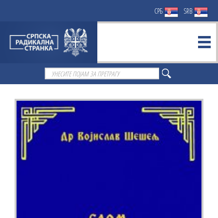
СРБ
SRB