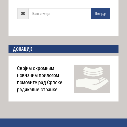
Потврди
ДОНАЦИЈЕ
Својим скромним
новчаним прилогом
помозите рад Српске
радикалне странке