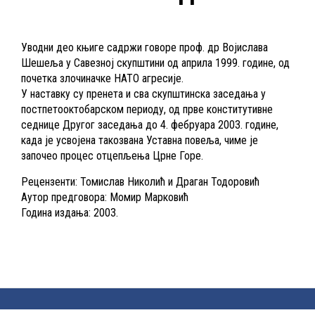
Уводни део књиге садржи говоре проф. др Војислава
Шешеља у Савезној скупштини од априла 1999. године, од
почетка злочиначке НАТО агресије.
У наставку су пренета и сва скупштинска заседања у
постпетооктобарском периоду, од прве конститутивне
седнице Другог заседања до 4. фебруара 2003. године,
када је усвојена такозвана Уставна повеља, чиме је
започео процес отцепљења Црне Горе.
Рецензенти: Томислав Николић и Драган Тодоровић
Аутор предговора: Момир Марковић
Година издања: 2003.