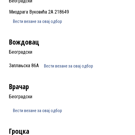
Београдски
Миодрага Вуковића 2А 218649
Вести везане за овај одбор
Вождовац
Београдски
Заплањска 86А
Вести везане за овај одбор
Врачар
Београдски
Вести везане за овај одбор
Гроцка