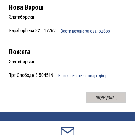
Нова Варош
Златиборски
Карађорђева 32 517262
Вести везане за овај одбор
Пожега
Златиборски
Трг Слободе 3 504519
Вести везане за овај одбор
ВИДИ ЈОШ...