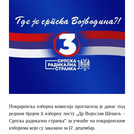
Покрајинска изборна комисија прогласила је данас под
редним бројем 3. изборну листу „Др Војислав Шешељ –
Српска радикална странка” за учешће на покрајинским
изборима који су заказани за 17. децембар.