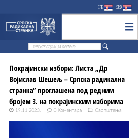
СРБ
SRB
Покрајински избори: Листа „Др
Војислав Шешељ – Српска радикална
странка” проглашена под редним
бројем 3. на покрајинским изборима
19.11.2023.
0 Коментара
Саопштења