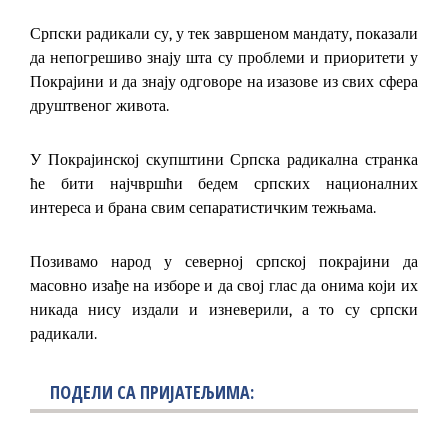
Српски радикали су, у тек завршеном мандату, показали
да непогрешиво знају шта су проблеми и приоритети у
П
окрајини и да знају одговоре на изазове из свих сфера
друштвеног живота.
У Покрајинској скупштини Српска радикална странка
ће бити најчвршћи бедем српских националних
интереса и брана свим сепаратистичким тежњама.
Позивамо народ у северној српској покрајини да
масовно изађе на изборе и да свој глас да онима који их
никада нису издали и изневерили, а то су српски
радикали.
ПОДЕЛИ СА ПРИЈАТЕЉИМА: