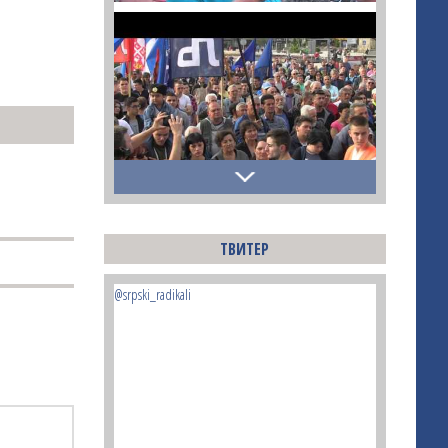
ТВИТЕР
@srpski_radikali