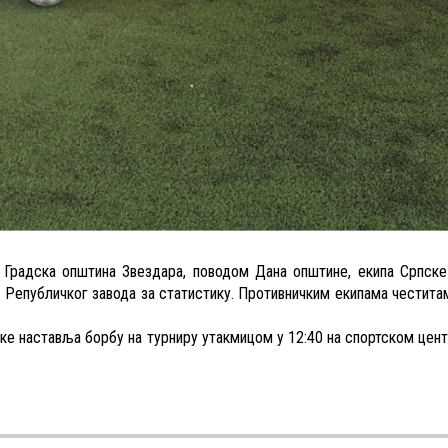
 Градска општина Звездара, поводом Дана општине, екипа Српске
у Републичког завода за статистику. Противничким екипама честита
ке наставља борбу на турниру утакмицом у 12:40 на спортском цент