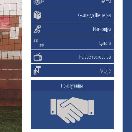
Вести
Књиге др Шешеља
Интервјуи
Цитати
Најаве гостовања
Акције
Приступница