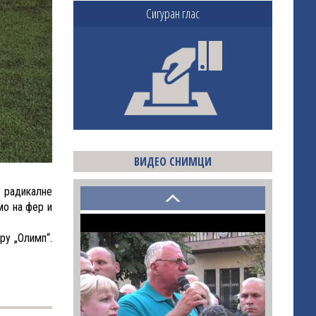
Сигуран глас
ВИДЕО СНИМЦИ
 радикалне
мо на фер и
ру „Олимп“.