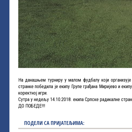
На данашњем турниру у малом фудбалу који организује
странке победила је екипу Групе грађана Миријево и екип
коректној игри.
Сутра у недељу 14.10.2018. екипа Српске радикалне стран
ДО ПОБЕДЕ!!!
ПОДЕЛИ СА ПРИЈАТЕЉИМА: