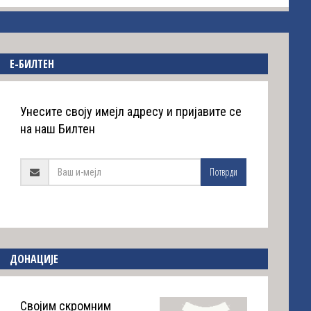
E-БИЛТЕН
Унесите своју имејл адресу и пријавите се
на наш Билтен
Потврди
ДОНАЦИЈЕ
Својим скромним