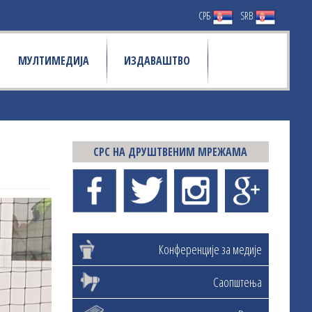
СРБ
SRB
МУЛТИМЕДИЈА
ИЗДАВАШТВО
СРС НА ДРУШТВЕНИМ МРЕЖАМА
Конференције за медије
Саопштења