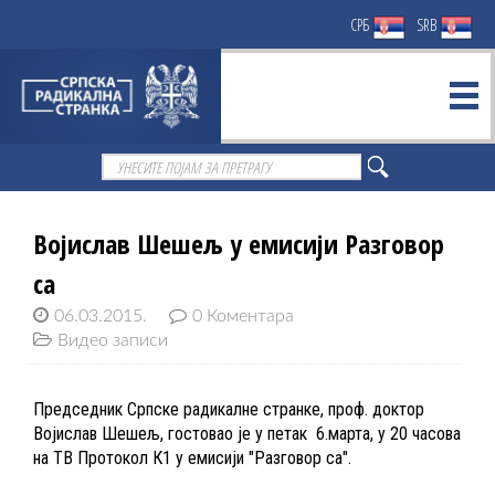
СРБ
SRB
Војислав Шешељ у емисији Разговор
са
06.03.2015.
0 Коментара
Видео записи
Председник Српске радикалне странке, проф. доктор
Војислав Шешељ, гостовао је у петак 6.марта, у 20 часова
на ТВ Протокол К1 у емисији "Разговор са".