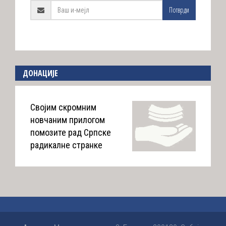
Потврди
ДОНАЦИЈЕ
Својим скромним
новчаним прилогом
помозите рад Српске
радикалне странке