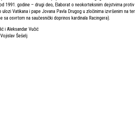
je od 1991. godine – drugi deo, Elaborat o neokorteksnim dejstvima protiv
ulozi Vatikana i pape Jovana Pavla Drugog u zločinima izvršenim na terit
e sa osvrtom na saučesnički doprinos kardinala Racingera).
ić i Aleksandar Vučić
Vojislav Šešelj