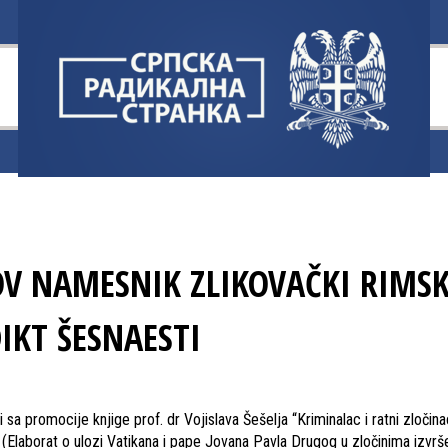
V NAMESNIK ZLIKOVAČKI RIMSK
IKT ŠESNAESTI
i sa promocije knjige prof. dr Vojislava Šešelja “Kriminalac i ratni zločin
 (Elaborat o ulozi Vatikana i pape Jovana Pavla Drugog u zločinima izvr