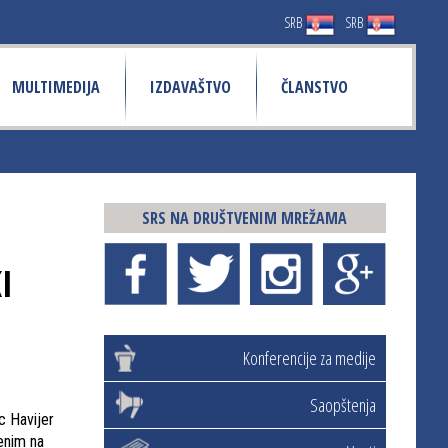
SRB
SRB
MULTIMEDIJA
IZDAVAŠTVO
ČLANSTVO
SRS NA DRUŠTVENIM MREŽAMA
I
Konferencije za medije
Saopštenja
ac Havijer
šenim na