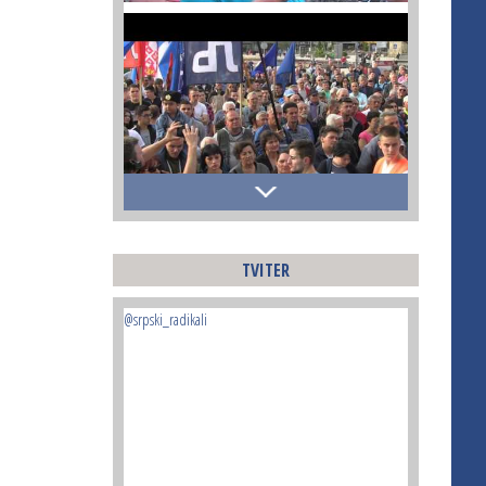
TVITER
@srpski_radikali