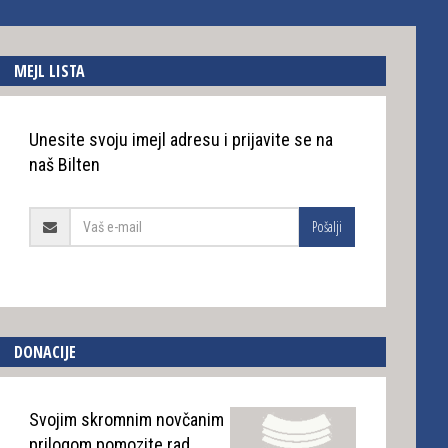
MEJL LISTA
Unesite svoju imejl adresu i prijavite se na
naš Bilten
Pošalji
DONACIJE
Svojim skromnim novčanim
prilogom pomozite rad