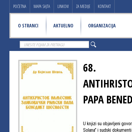
POČETNA
MAPA SAJTA
LINKOVI
ZA MEDIJE
KONTAKT
O STRANCI
AKTUELNO
ORGANIZACIJA
68.
ANTIHRISTO
PAPA BENED
U knjizi su objavljeni govor
Solana” i sudski dokumenti