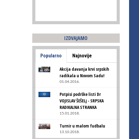
IZDVAJAMO
Popularno
Najnovije
Akcija davanja krvi srpskih
radikala u Novom Sadu!
01.04.2016.
Potpisi podrške listi Dr
VOJISLAV ŠEŠELj - SRPSKA
RADIKALNA STRANKA
15.01.2018.
Turnir u malom fudbalu
13.10.2018.