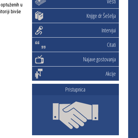
Vesti
 optuženih u
oriji bivše
Knjige dr Šešelja
Intervjui
Citati
Najave gostovanja
Akcije
Pristupnica