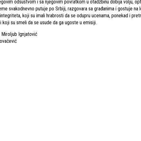
jegovim odsustvom i sa njegovim povratkom u otadžbinu dobija volju, op
vreme svakodnevno putuje po Srbiji, razgovara sa građanima i gostuje na 
integriteta, koji su imali hrabrosti da se odupru ucenama, ponekad i pre
i koji su smeli da se usude da ga ugoste u emisiji.
 Miroljub Ignjatović
Kovačević