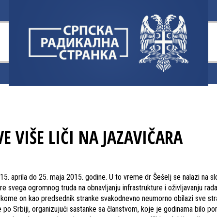
E VIŠE LIČI NA JAZAVIČARA
15. aprila do 25. maja 2015. godine. U to vreme dr Šešelj se nalazi na s
re svega ogromnog truda na obnavljanju infrastrukture i oživljavanju rad
 u kome on kao predsednik stranke svakodnevno neumorno obilazi sve st
 po Srbiji, organizujući sastanke sa članstvom, koje je godinama bilo p