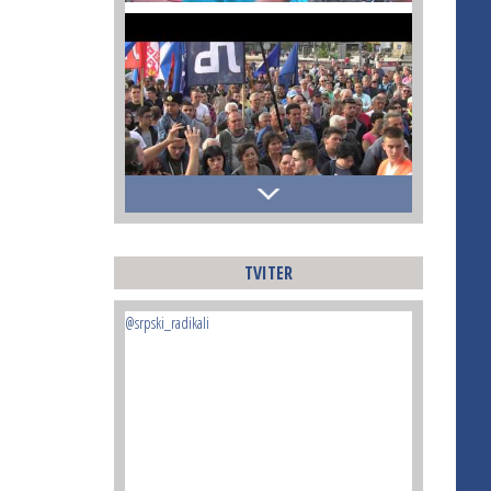
TVITER
@srpski_radikali