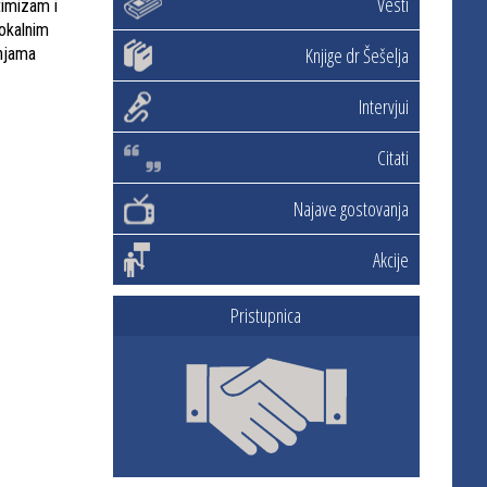
Vesti
timizam i
lokalnim
Knjige dr Šešelja
tnjama
Intervjui
Citati
Najave gostovanja
Akcije
Pristupnica