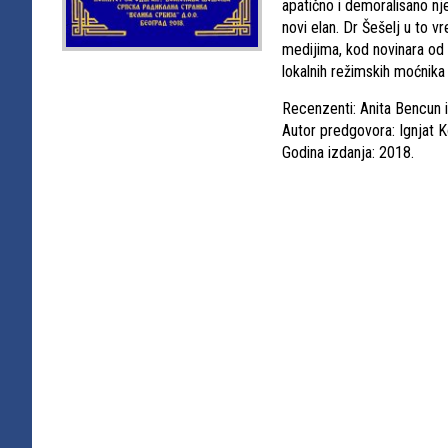
apatično i demoralisano n
novi elan. Dr Šešelj u to 
medijima, kod novinara od 
lokalnih režimskih moćnika 
Recenzenti: Anita Bencun i
Autor predgovora: Ignjat 
Godina izdanja: 2018.