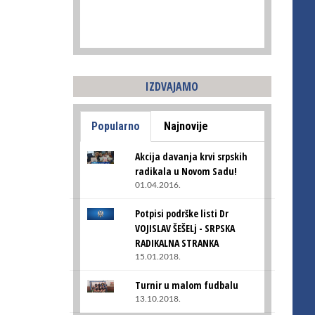
IZDVAJAMO
Popularno
Najnovije
Akcija davanja krvi srpskih
radikala u Novom Sadu!
01.04.2016.
Potpisi podrške listi Dr
VOJISLAV ŠEŠELj - SRPSKA
RADIKALNA STRANKA
15.01.2018.
Turnir u malom fudbalu
13.10.2018.