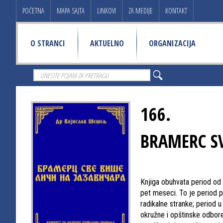
POČETNA
MAPA SAJTA
LINKOVI
ZA MEDIJE
KONTAKT
O STRANCI
AKTUELNO
ORGANIZACIJA
166.
BRAMERC SV
Knjiga obuhvata period od 
pet meseci. To je period p
radikalne stranke; period
okružne i opštinske odbore