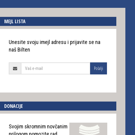
MEJL LISTA
Unesite svoju imejl adresu i prijavite se na
naš Bilten
Pošalji
DONACIJE
Svojim skromnim novčanim
prilogom pomozite rad