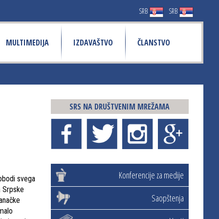
SRB
SRB
MULTIMEDIJA
IZDAVAŠTVO
ČLANSTVO
SRS NA DRUŠTVENIM MREŽAMA
Konferencije za medije
lobodi svega
a Srpske
Saopštenja
ranačke
omalo