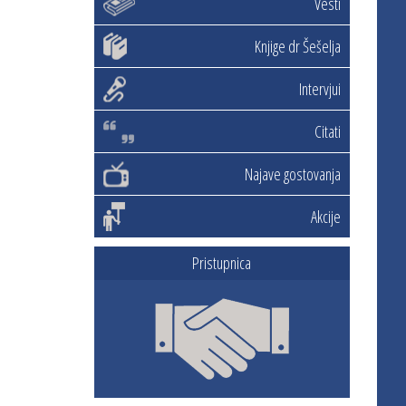
Vesti
Knjige dr Šešelja
Intervjui
Citati
Najave gostovanja
Akcije
Pristupnica