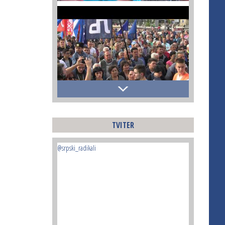
TVITER
@srpski_radikali