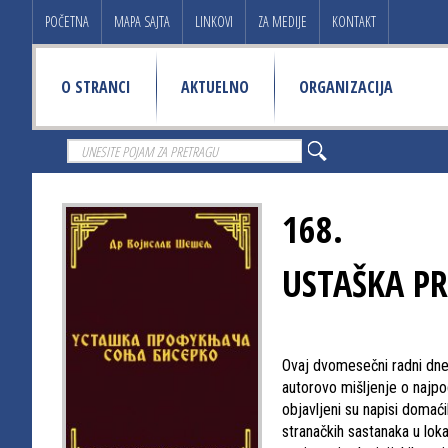
POČETNA
MAPA SAJTA
LINKOVI
ZA MEDIJE
KONTAKT
O STRANCI
AKTUELNO
ORGANIZACIJA
168.
USTAŠKA PR
Ovaj dvomesečni radni dnev
autorovo mišljenje o najpo
objavljeni su napisi domaćih
stranačkih sastanaka u loka