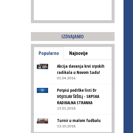
IZDVAJAMO
Popularno
Najnovije
Akcija davanja krvi srpskih
radikala u Novom Sadu!
01.04.2016.
Potpisi podrške listi Dr
VOJISLAV ŠEŠELj - SRPSKA
RADIKALNA STRANKA
15.01.2018.
Turnir u malom fudbalu
13.10.2018.