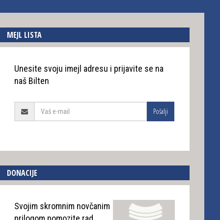
MEJL LISTA
Unesite svoju imejl adresu i prijavite se na
naš Bilten
Pošalji
DONACIJE
Svojim skromnim novčanim
prilogom pomozite rad