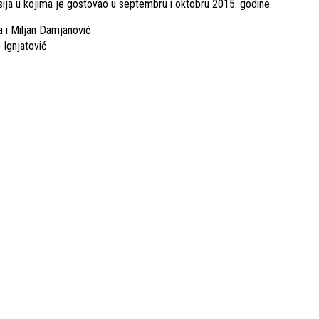
misija u kojima je gostovao u septembru i oktobru 2015. godine.
 i Miljan Damjanović
 Ignjatović