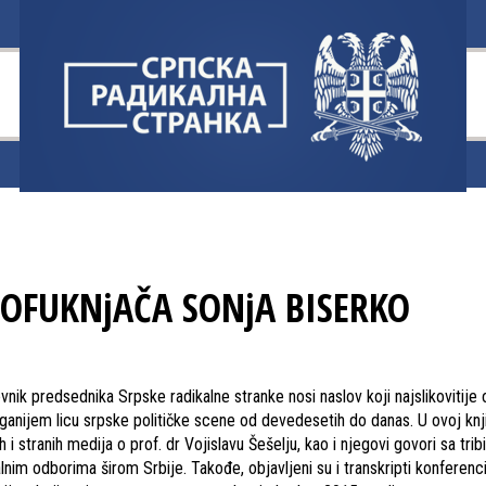
OFUKNjAČA SONjA BISERKO
nik predsednika Srpske radikalne stranke nosi naslov koji najslikovitije 
ganijem licu srpske političke scene od devedesetih do danas. U ovoj knj
 i stranih medija o prof. dr Vojislavu Šešelju, kao i njegovi govori sa tribi
lnim odborima širom Srbije. Takođe, objavljeni su i transkripti konferenc