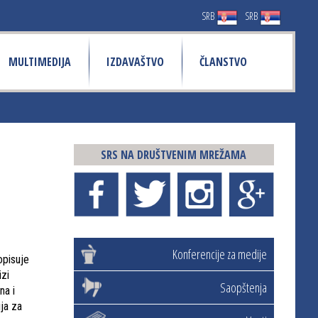
SRB
SRB
MULTIMEDIJA
IZDAVAŠTVO
ČLANSTVO
SRS NA DRUŠTVENIM MREŽAMA
Konferencije za medije
opisuje
izi
Saopštenja
na i
ija za