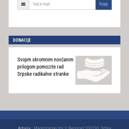
Pošalji
DONACIJE
Svojim skromnim novčanim
prilogom pomozite rad
Srpske radikalne stranke
Adresa:
Magistratski trg 3, Beograd 200130, Srbija